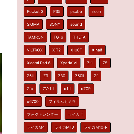
Pocket 3
PS5
psobb
ricoh
SIGMA
SONY
sound
TAMRON
TG-6
THETA
VILTROX
X-T2
X100F
X half
Xiaomi Pad 6
Xperia1VI
Z-1
Z5
Z6II
Z9
Z30
Z50II
Zf
Zfc
ZV-1 II
α1 II
α7CR
α6700
フィルムカメラ
フォクトレンダー
ライカIIf
ライカM4
ライカM10
ライカM10-R