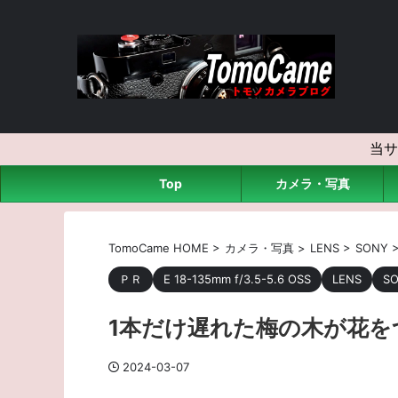
当サ
Top
カメラ・写真
TomoCame HOME
>
カメラ・写真
>
LENS
>
SONY
ＰＲ
E 18-135mm f/3.5-5.6 OSS
LENS
S
1本だけ遅れた梅の木が花を
2024-03-07