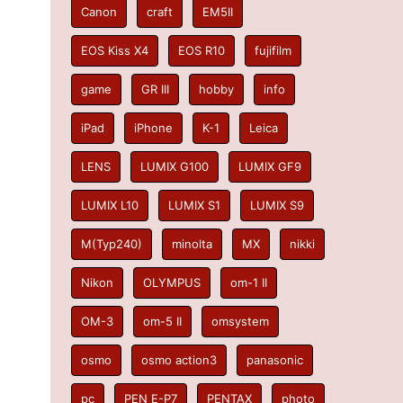
Canon
craft
EM5II
EOS Kiss X4
EOS R10
fujifilm
game
GR III
hobby
info
iPad
iPhone
K-1
Leica
LENS
LUMIX G100
LUMIX GF9
LUMIX L10
LUMIX S1
LUMIX S9
M(Typ240)
minolta
MX
nikki
Nikon
OLYMPUS
om-1 II
OM-3
om-5 II
omsystem
osmo
osmo action3
panasonic
ま
pc
PEN E-P7
PENTAX
photo