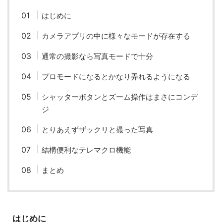
fujifilm
game
GR III
hobby
info
iPad
はじめに
iPhone
K-1
Leica
LENS
LUMIX G100
カメラアプリの中に様々なモードが存在する
LUMIX GF9
LUMIX L10
LUMIX S1
LUMIX S9
通常の撮影なら写真モードで十分
M(Typ240)
minolta
MX
nikki
Nikon
プロモードになるとかなり弄れるようになる
OLYMPUS
om-1 II
OM-3
om-5 II
omsystem
シャッターボタンとズーム操作はまさにコンデ
ジ
osmo
osmo action3
panasonic
pc
とりあえずザックリと撮った写真
PEN E-P7
PENTAX
photo
Pocket 3
PS5
結構便利なテレマクロ機能
psobb
ricoh
SIGMA
SONY
sound
まとめ
TAMRON
TG-6
THETA
VILTROX
X-T2
X100F
X half
Xiaomi Pad 6
Xperia1VI
Z-1
はじめに
Z5
Z6II
Z9
Z30
Z50II
Zf
Zfc