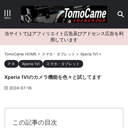
キーワードで検索する
当サイトではアフィリエイト広告及びアドセンス広告を利
用しています
カテゴリー
TomoCame HOME
>
スマホ・タブレット
>
Xperia 1VI
>
ＰＲ
Xperia 1VI
スマホ・タブレット
Xperia 1VIのカメラ機能を色々と試してます
アーカイブ
2024-07-16
タグクラウド
Canon
craft
EM5II
EOS Kiss X4
EOS R10
この記事の目次