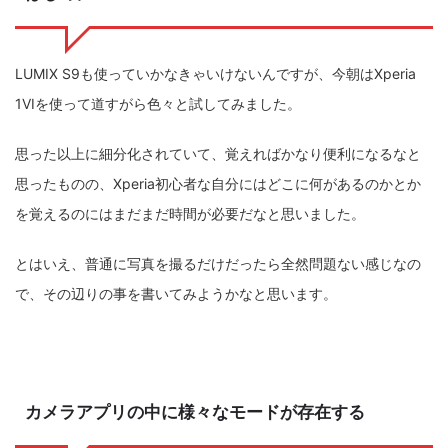
ZV-1 II
α1 II
α7CR
α6700
フィルムカメラ
LUMIX S9も使っていかなきゃいけないんですが、今朝はXperia
フォクトレンダー
ライカIIf
ライカM4
ライカM10
1VIを使って道すがら色々と試してみました。
ライカM10-R
ライカX2
ローライ35
思った以上に細分化されていて、覚えればかなり便利になるなと
ローライコード
原神
思ったものの、Xperia初心者な自分にはどこに何があるのかとか
を覚えるのにはまだまだ時間が必要だなと思いました。
とはいえ、普通に写真を撮るだけだったら全然問題ない感じなの
で、その辺りの事を書いてみようかなと思います。
カメラアプリの中に様々なモードが存在する