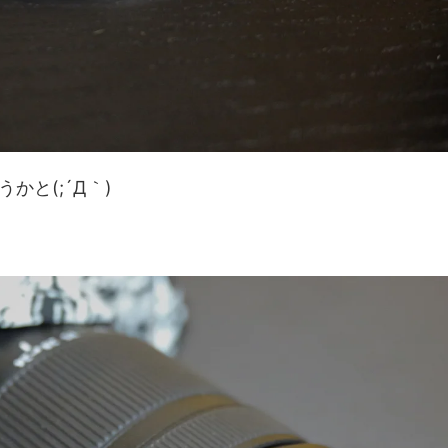
と(;´Д｀)