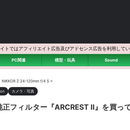
イトではアフィリエイト広告及びアドセンス広告を利用してい
PC関連
模型・玩具
Sound
>
NIKKOR Z 24-120mm f/4 S
>
kon
カメラ・写真
用に純正フィルター『ARCREST II』を買っ