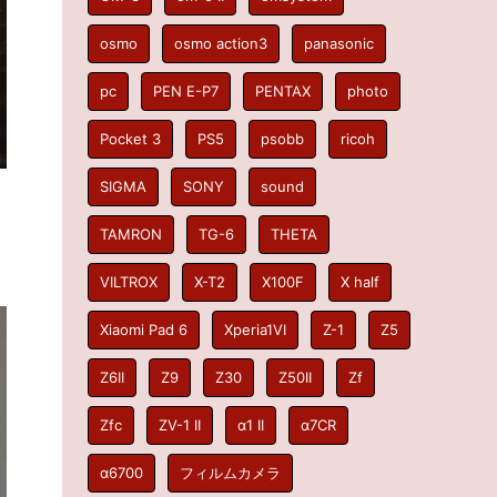
osmo
osmo action3
panasonic
pc
PEN E-P7
PENTAX
photo
Pocket 3
PS5
psobb
ricoh
SIGMA
SONY
sound
TAMRON
TG-6
THETA
VILTROX
X-T2
X100F
X half
Xiaomi Pad 6
Xperia1VI
Z-1
Z5
Z6II
Z9
Z30
Z50II
Zf
Zfc
ZV-1 II
α1 II
α7CR
α6700
フィルムカメラ