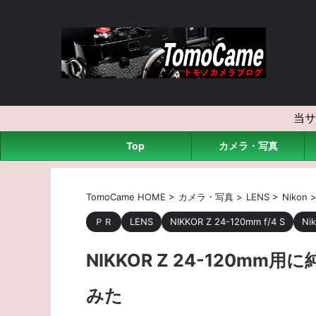
当サ
Top
カメラ・写真
TomoCame HOME
>
カメラ・写真
>
LENS
>
Nikon
ＰＲ
LENS
NIKKOR Z 24-120mm f/4 S
Ni
NIKKOR Z 24-120mm
みた