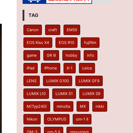
TAG
Canon
craft
EM5II
EOS Kiss X4
EOS R10
fujifilm
game
GR III
hobby
info
iPad
iPhone
K-1
Leica
LENS
LUMIX G100
LUMIX GF9
LUMIX L10
LUMIX S1
LUMIX S9
M(Typ240)
minolta
MX
nikki
Nikon
OLYMPUS
om-1 II
OM-3
om-5 II
omsystem