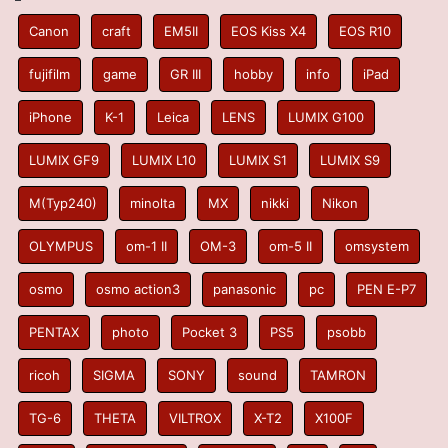
Canon
craft
EM5II
EOS Kiss X4
EOS R10
fujifilm
game
GR III
hobby
info
iPad
iPhone
K-1
Leica
LENS
LUMIX G100
LUMIX GF9
LUMIX L10
LUMIX S1
LUMIX S9
M(Typ240)
minolta
MX
nikki
Nikon
OLYMPUS
om-1 II
OM-3
om-5 II
omsystem
osmo
osmo action3
panasonic
pc
PEN E-P7
PENTAX
photo
Pocket 3
PS5
psobb
ricoh
SIGMA
SONY
sound
TAMRON
TG-6
THETA
VILTROX
X-T2
X100F