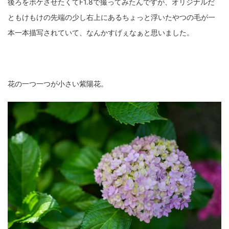
後ろをボケさせたくてF1.8で撮ってみたんですが、オリジナルだ
ともけもけの先端の少し右上にあるちょっと浮いたやつの毛が一
ZV-1 II
α1 II
α7CR
α6700
フィルムカメラ
本一本描写されていて、なんかすげぇなぁと思いました。
フォクトレンダー
ライカIIf
ライカM4
ライカM10
ライカM10-R
ライカX2
ローライ35
花の一つ一つが小さい紫陽花。
ローライコード
原神