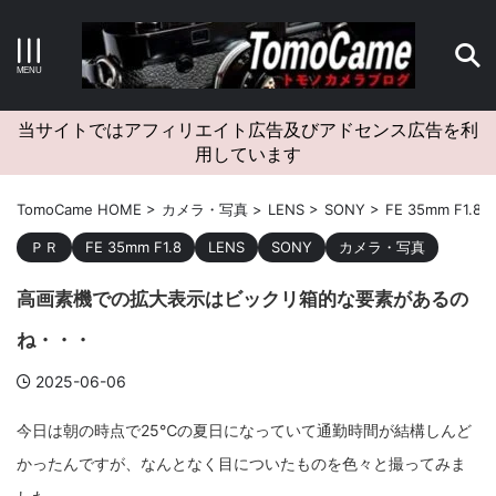
キーワードで検索する
当サイトではアフィリエイト広告及びアドセンス広告を利
用しています
カテゴリー
TomoCame HOME
>
カメラ・写真
>
LENS
>
SONY
>
FE 35mm F1.8
>
ＰＲ
FE 35mm F1.8
LENS
SONY
カメラ・写真
高画素機での拡大表示はビックリ箱的な要素があるの
アーカイブ
ね・・・
2025-06-06
タグクラウド
今日は朝の時点で25℃の夏日になっていて通勤時間が結構しんど
かったんですが、なんとなく目についたものを色々と撮ってみま
Canon
craft
EM5II
EOS Kiss X4
EOS R10