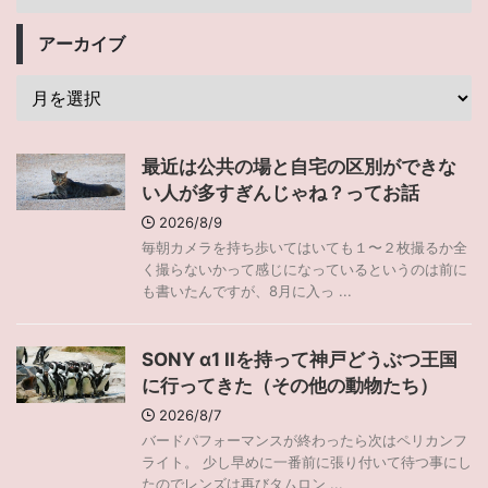
アーカイブ
最近は公共の場と自宅の区別ができな
い人が多すぎんじゃね？ってお話
2026/8/9
毎朝カメラを持ち歩いてはいても１〜２枚撮るか全
く撮らないかって感じになっているというのは前に
も書いたんですが、8月に入っ ...
SONY α1 IIを持って神戸どうぶつ王国
に行ってきた（その他の動物たち）
2026/8/7
バードパフォーマンスが終わったら次はペリカンフ
ライト。 少し早めに一番前に張り付いて待つ事にし
たのでレンズは再びタムロン ...