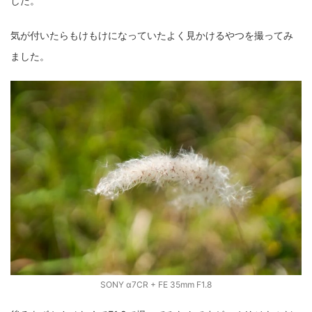
した。
fujifilm
game
GR III
hobby
info
iPad
気が付いたらもけもけになっていたよく見かけるやつを撮ってみ
iPhone
K-1
Leica
LENS
LUMIX G100
ました。
LUMIX GF9
LUMIX L10
LUMIX S1
LUMIX S9
M(Typ240)
minolta
MX
nikki
Nikon
OLYMPUS
om-1 II
OM-3
om-5 II
omsystem
osmo
osmo action3
panasonic
pc
PEN E-P7
PENTAX
photo
Pocket 3
PS5
psobb
ricoh
SIGMA
SONY
sound
TAMRON
TG-6
THETA
VILTROX
X-T2
X100F
X half
Xiaomi Pad 6
Xperia1VI
Z-1
SONY α7CR + FE 35mm F1.8
Z5
Z6II
Z9
Z30
Z50II
Zf
Zfc