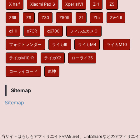
X half
Xiaomi Pad 6
Xperia1VI
Z-1
Z5
Z6II
Z9
Z30
Z50II
Zf
Zfc
ZV-1 II
α1 II
α7CR
α6700
フィルムカメラ
フォクトレンダー
ライカIIf
ライカM4
ライカM10
ライカM10-R
ライカX2
ローライ35
ローライコード
原神
Sitemap
Sitemap
当サイトはもしもアフィリエイトやA8.net、LinkShareなどのアフィリエイ