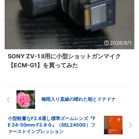
2026/8/1
SONY ZV-1 II用に小型ショットガンマイク
【ECM-G1】を買ってみた
梅雨入り直線の晴れた朝とドナドナ
小型軽量なF2.8通し標準ズームレンズ『F
E 24-50mm F2.8 G』（SEL2450G）フ
ァーストインプレッション