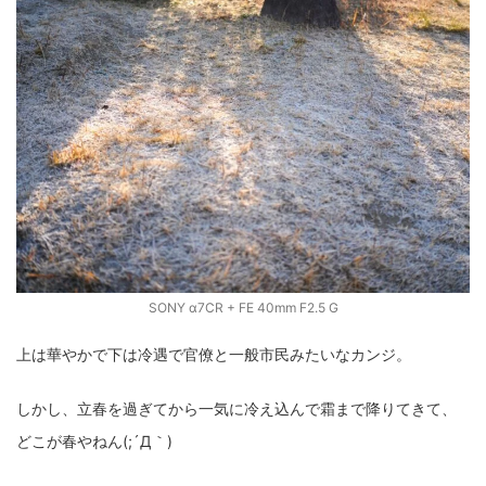
SONY α7CR + FE 40mm F2.5 G
上は華やかで下は冷遇で官僚と一般市民みたいなカンジ。
しかし、立春を過ぎてから一気に冷え込んで霜まで降りてきて、
どこが春やねん(;´Д｀)