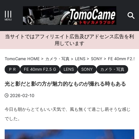
キーワードで検索する
当サイトではアフィリエイト広告及びアドセンス広告を利
用しています
カテゴリー
TomoCame HOME
>
カメラ・写真
>
LENS
>
SONY
>
FE 40mm F2.5 
ＰＲ
FE 40mm F2.5 G
LENS
SONY
カメラ・写真
光と影だと影の方が魅力的なものが撮れる時もある
アーカイブ
2026-02-10
今日も朝からとてもいい天気で、風も無くて過ごし易そうな感じ
でした。
タグクラウド
Canon
craft
EM5II
EOS Kiss X4
EOS R10