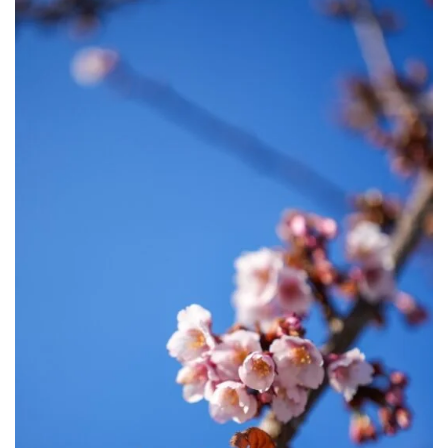
fujifilm
game
GR III
hobby
info
iPad
iPhone
K-1
Leica
LENS
LUMIX G100
LUMIX GF9
LUMIX L10
LUMIX S1
LUMIX S9
M(Typ240)
minolta
MX
nikki
Nikon
OLYMPUS
om-1 II
OM-3
om-5 II
omsystem
osmo
osmo action3
panasonic
pc
PEN E-P7
PENTAX
photo
Pocket 3
PS5
psobb
ricoh
SIGMA
SONY
sound
TAMRON
TG-6
THETA
VILTROX
X-T2
X100F
X half
Xiaomi Pad 6
Xperia1VI
Z-1
Z5
Z6II
Z9
Z30
Z50II
Zf
Zfc