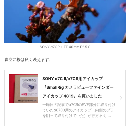
ZV-1 II
α1 II
α7CR
α6700
フィルムカメラ
フォクトレンダー
ライカIIf
ライカM4
ライカM10
ライカM10-R
ライカX2
ローライ35
SONY α7CR + FE 40mm F2.5 G
ローライコード
原神
青空に桜は良く映えます。
SONY α7C II/α7CR用アイカップ
『SmallRig カメラビューファインダー
アイカップ 4819』を買いました
一昨日の記事でα7CRのEVF部分に取り付け
ていたα6700用のアイカップ（内側のプラ
を削って取り付けていた）が行方不明 ...