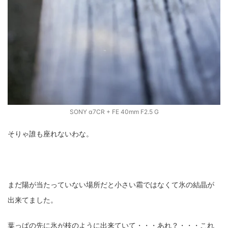
SONY α7CR + FE 40mm F2.5 G
そりゃ誰も座れないわな。
まだ陽が当たっていない場所だと小さい霜ではなくて氷の結晶が
出来てました。
葉っぱの先に氷が枝のように出来ていて・・・あれ？・・・これ