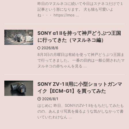
昨日のマヌルネコに続いて今日はスナネコだけで１
記事という形になります。 犬も猫も可愛いよ
ね・・・ https://mos ...
SONY α1 IIを持って神戸どうぶつ王国
に行ってきた（マヌルネコ編）
2026/8/6
8月3日の月曜日は有給を使って神戸どうぶつ王国ま
で行ってきました。 一番の目的は一般公開されたマ
ヌルネコの赤ちゃんを見る ...
SONY ZV-1 II用に小型ショットガンマ
イク【ECM-G1】を買ってみた
2026/8/1
はじめに 昨日、SONYのZV-1 IIをもちだしてみたも
のの、あんまり写真を撮るような気がしなかって書
いていたわけなん ...