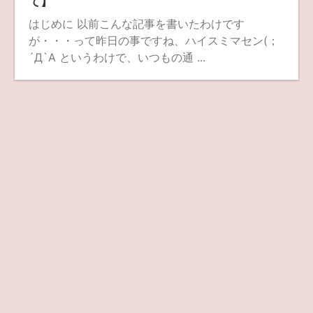
て】
はじめに 以前こんな記事を書いたわけです
が・・・って昨日の事ですね、ハイスミマセン(；
´Д`A というわけで、いつもの通 ...