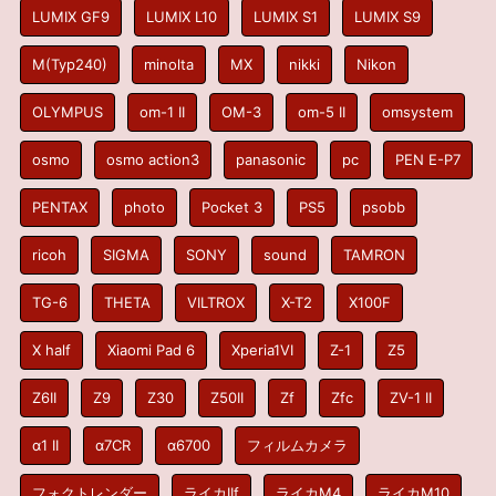
LUMIX GF9
LUMIX L10
LUMIX S1
LUMIX S9
M(Typ240)
minolta
MX
nikki
Nikon
OLYMPUS
om-1 II
OM-3
om-5 II
omsystem
osmo
osmo action3
panasonic
pc
PEN E-P7
PENTAX
photo
Pocket 3
PS5
psobb
ricoh
SIGMA
SONY
sound
TAMRON
TG-6
THETA
VILTROX
X-T2
X100F
X half
Xiaomi Pad 6
Xperia1VI
Z-1
Z5
Z6II
Z9
Z30
Z50II
Zf
Zfc
ZV-1 II
α1 II
α7CR
α6700
フィルムカメラ
フォクトレンダー
ライカIIf
ライカM4
ライカM10