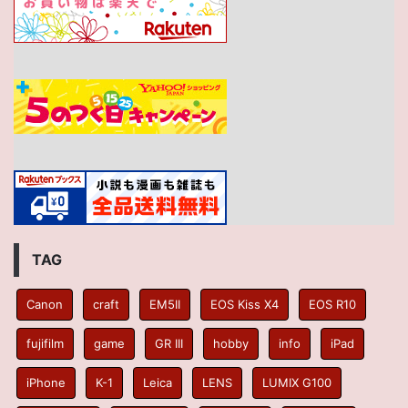
TAG
Canon
craft
EM5II
EOS Kiss X4
EOS R10
fujifilm
game
GR III
hobby
info
iPad
iPhone
K-1
Leica
LENS
LUMIX G100