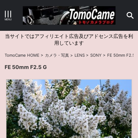
キーワードで検索する
当サイトではアフィリエイト広告及びアドセンス広告を利
用しています
カテゴリー
TomoCame HOME
>
カメラ・写真
>
LENS
>
SONY
>
FE 50mm F2.5 
FE 50mm F2.5 G
アーカイブ
タグクラウド
Canon
craft
EM5II
EOS Kiss X4
EOS R10