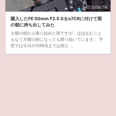
2026/7/6
ZV-1 II
α1 II
α7CR
α6700
フィルムカメラ
購入したFE 50mm F2.5 Gをα7CRに付けて雨
フォクトレンダー
ライカIIf
ライカM4
ライカM10
の朝に持ち出してみた
ライカM10-R
ライカX2
ローライ35
土曜の朝から降り始めた雨ですが、ほぼ止むこと
もなく月曜の朝になっても降り続いています。 予
ローライコード
原神
想では今日の15時頃までは雨と ...