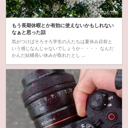
fujifilm
game
GR III
hobby
info
iPad
2026/7/16
iPhone
K-1
Leica
LENS
LUMIX G100
もう長期休暇とか有効に使えないかもしれない
LUMIX GF9
LUMIX L10
LUMIX S1
LUMIX S9
なぁと思った話
気がつけばそろそろ学生の人たちは夏休み目前と
M(Typ240)
minolta
MX
nikki
Nikon
いう感じなんじゃないでしょうか・・・・ なんだ
OLYMPUS
om-1 II
OM-3
om-5 II
omsystem
かんだ結構長い休みが取れたとし ...
osmo
osmo action3
panasonic
pc
PEN E-P7
PENTAX
photo
Pocket 3
PS5
psobb
ricoh
SIGMA
SONY
sound
TAMRON
TG-6
THETA
VILTROX
X-T2
X100F
X half
Xiaomi Pad 6
Xperia1VI
Z-1
Z5
Z6II
Z9
Z30
Z50II
Zf
Zfc