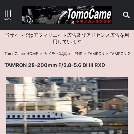
キーワードで検索する
当サイトではアフィリエイト広告及びアドセンス広告を利
用しています
カテゴリー
TomoCame HOME
>
カメラ・写真
>
LENS
>
TAMRON
>
TAMRON 28-2
TAMRON 28-200mm F/2.8-5.6 Di III RXD
アーカイブ
タグクラウド
Canon
craft
EM5II
EOS Kiss X4
EOS R10