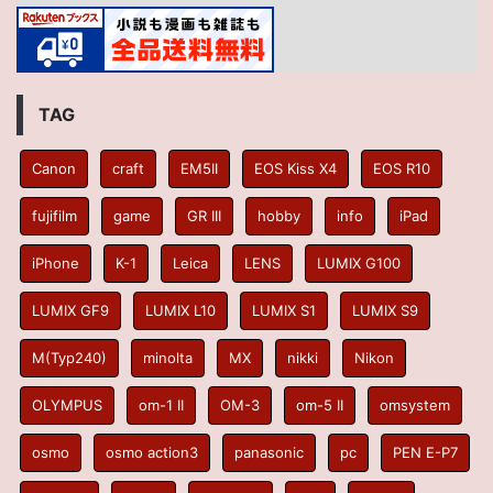
TAG
Canon
craft
EM5II
EOS Kiss X4
EOS R10
fujifilm
game
GR III
hobby
info
iPad
iPhone
K-1
Leica
LENS
LUMIX G100
LUMIX GF9
LUMIX L10
LUMIX S1
LUMIX S9
M(Typ240)
minolta
MX
nikki
Nikon
OLYMPUS
om-1 II
OM-3
om-5 II
omsystem
osmo
osmo action3
panasonic
pc
PEN E-P7