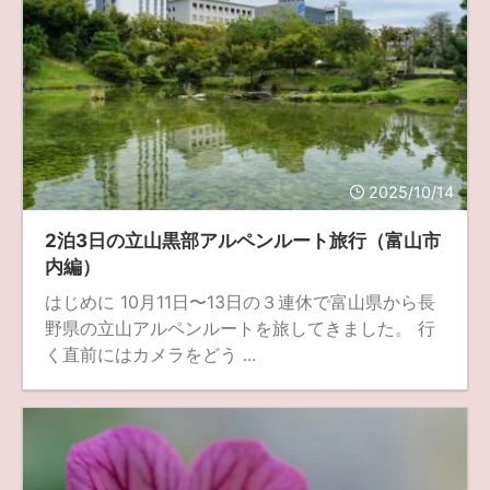
2025/10/14
2泊3日の立山黒部アルペンルート旅行（富山市
内編）
はじめに 10月11日〜13日の３連休で富山県から長
野県の立山アルペンルートを旅してきました。 行
く直前にはカメラをどう ...