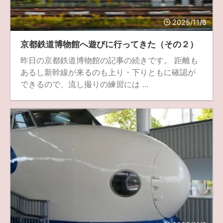
fujifilm
game
GR III
hobby
info
iPad
2025/11/3
iPhone
K-1
Leica
LENS
LUMIX G100
京都鉄道博物館へ遊びに行ってきた（その２）
LUMIX GF9
LUMIX L10
LUMIX S1
LUMIX S9
昨日の京都鉄道博物館の記事の続きです。 距離も
あるし新幹線が来るのも上り・下りともに確認が
M(Typ240)
minolta
MX
nikki
Nikon
できるので、流し撮りの練習には ...
OLYMPUS
om-1 II
OM-3
om-5 II
omsystem
osmo
osmo action3
panasonic
pc
PEN E-P7
PENTAX
photo
Pocket 3
PS5
psobb
ricoh
SIGMA
SONY
sound
TAMRON
TG-6
THETA
VILTROX
X-T2
X100F
X half
Xiaomi Pad 6
Xperia1VI
Z-1
Z5
Z6II
Z9
Z30
Z50II
Zf
Zfc