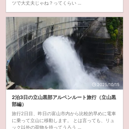
ツで大丈夫じゃね？ってくらい ...
2025/10/15
2泊3日の立山黒部アルペンルート旅行（立山黒
部編）
旅行2日目、昨日の富山市内から比較的早めに電車
に乗って立山に移動します。 とは言っても、リュ
ック以外の荷物を持ってうろう ...