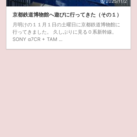
2025/11/2
ZV-1 II
α1 II
α7CR
α6700
フィルムカメラ
京都鉄道博物館へ遊びに行ってきた（その１）
月明けの１１月１日の土曜日に京都鉄道博物館に
フォクトレンダー
ライカIIf
ライカM4
ライカM10
行ってきました。 久しぶりに見る０系新幹線。
ライカM10-R
ライカX2
ローライ35
SONY α7CR + TAM ...
ローライコード
原神