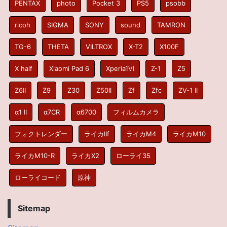
PENTAX
photo
Pocket 3
PS5
psobb
ricoh
SIGMA
SONY
sound
TAMRON
TG-6
THETA
VILTROX
X-T2
X100F
X half
Xiaomi Pad 6
Xperia1VI
Z-1
Z5
Z6II
Z9
Z30
Z50II
Zf
Zfc
ZV-1 II
α1 II
α7CR
α6700
フィルムカメラ
フォクトレンダー
ライカIIf
ライカM4
ライカM10
ライカM10-R
ライカX2
ローライ35
ローライコード
原神
Sitemap