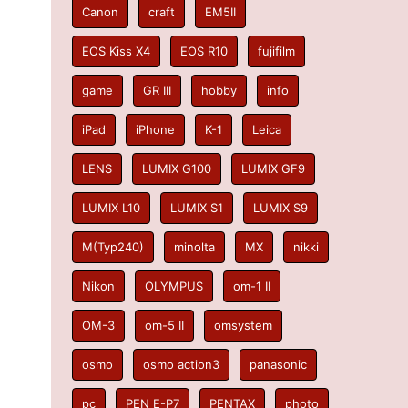
Canon
craft
EM5II
EOS Kiss X4
EOS R10
fujifilm
game
GR III
hobby
info
iPad
iPhone
K-1
Leica
LENS
LUMIX G100
LUMIX GF9
LUMIX L10
LUMIX S1
LUMIX S9
M(Typ240)
minolta
MX
nikki
Nikon
OLYMPUS
om-1 II
OM-3
om-5 II
omsystem
osmo
osmo action3
panasonic
pc
PEN E-P7
PENTAX
photo