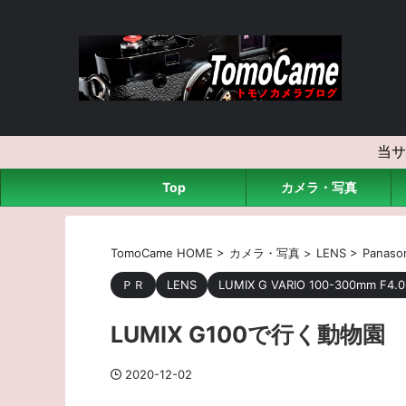
当サ
Top
カメラ・写真
TomoCame HOME
>
カメラ・写真
>
LENS
>
Panaso
ＰＲ
LENS
LUMIX G VARIO 100-300mm F4.0-
LUMIX G100で行く動物園
2020-12-02