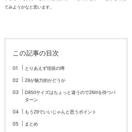
fujifilm
game
GR III
hobby
info
iPad
てみようかなと思います。
iPhone
K-1
Leica
LENS
LUMIX G100
LUMIX GF9
LUMIX L10
LUMIX S1
LUMIX S9
M(Typ240)
minolta
MX
nikki
Nikon
この記事の目次
OLYMPUS
om-1 II
OM-3
om-5 II
omsystem
osmo
とりあえず現状の噂
osmo action3
panasonic
pc
Z8が魅力的かどうか
PEN E-P7
PENTAX
photo
Pocket 3
PS5
D850サイズはちょっと違うのでZ6IIIを待つパ
psobb
ricoh
SIGMA
SONY
sound
ターン
TAMRON
TG-6
THETA
VILTROX
X-T2
もうZ9でいいじゃんと思うポイント
X100F
X half
Xiaomi Pad 6
Xperia1VI
Z-1
まとめ
Z5
Z6II
Z9
Z30
Z50II
Zf
Zfc