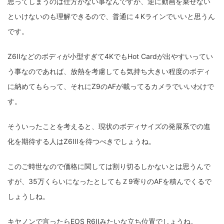
思ってしまうのは仕方がない事なんですが、逆に動画を乗せない
といけないのも理解できるので、普通に４Kラインでいいと思うん
です。
Z6IIなどのボディが小型すぎて4KでもHot Cardが出やすいってい
う事なのであれば、放熱を考慮しても気持ち大きい程度のボディ
に納めてもらって、それにZ9のAFが載ってるカメラでいいわけで
す。
そういったことを考えると、現状のボディサイズの発展系での進
化を期待する人はZ6IIIを待つべきでしょうね。
このご時世なので価格に関しては割り切るしかないとは思うんで
すが、35万くらいになったとしてもＺ9寄りのAFを積んでくるで
しょうしね。
キヤノンで言ったらEOS R6IIみたいな立ち位置でしょうね。