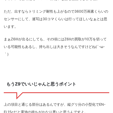
ただ、出すならトリミング耐性も上がるので3600万画素くらいの
センサーにして、連写は30コマくらいは行ってほしいなぁとは思
います。
まぁZ6IIIが出るにしても、その頃にはZ6IIの買取が10万を切って
いる可能性もあるし、持ち出しは大きそうなんですけどね(´･ω･
｀)
もうZ9でいいじゃんと思うポイント
上の項目と通じる部分はあるんですが、縦グリ分の小型化でEN-
EL15cだと電池の持ちがかなり悪いと思うんですよ。