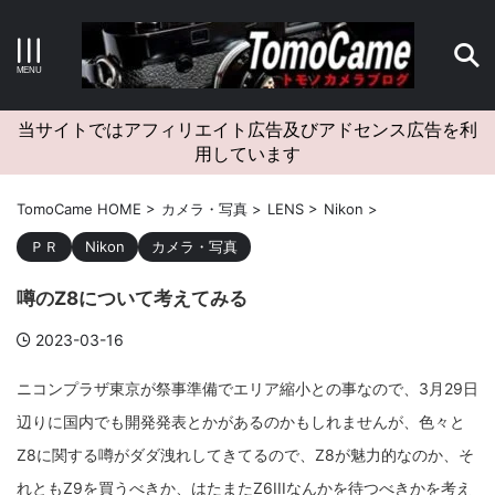
キーワードで検索する
当サイトではアフィリエイト広告及びアドセンス広告を利
用しています
カテゴリー
TomoCame HOME
>
カメラ・写真
>
LENS
>
Nikon
>
ＰＲ
Nikon
カメラ・写真
噂のZ8について考えてみる
アーカイブ
2023-03-16
ニコンプラザ東京が祭事準備でエリア縮小との事なので、3月29日
辺りに国内でも開発発表とかがあるのかもしれませんが、色々と
タグクラウド
Z8に関する噂がダダ洩れしてきてるので、Z8が魅力的なのか、そ
Canon
craft
EM5II
EOS Kiss X4
EOS R10
れともZ9を買うべきか、はたまたZ6IIIなんかを待つべきかを考え