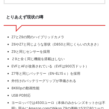
ZV-1 II
α1 II
α7CR
α6700
フィルムカメラ
とりあえず現状の噂
フォクトレンダー
ライカIIf
ライカM4
ライカM10
ライカM10-R
ライカX2
ローライ35
Z7とZ9の間のハイブリッドカメラ
ローライコード
原神
Z6やZ7と同じような形状（D850と同じくらいの大きさ）
Z9と同じセンサーを採用
Ｚ9と全く同じ機能を搭載はしない
EVFとAFが改善されている（EVFは900万ドット）
Z7等と同じバッテリー（EN-EL15ｃ）を採用
外付けのバッテリーグリップが準備される
8K60pの動画性能
USB PD対応
ヨーロッパでは4500ユーロ（本体のみかレンズキットかは不
明）因みにAmazon.comのNikon Z9の価格は5317.80ユーロ