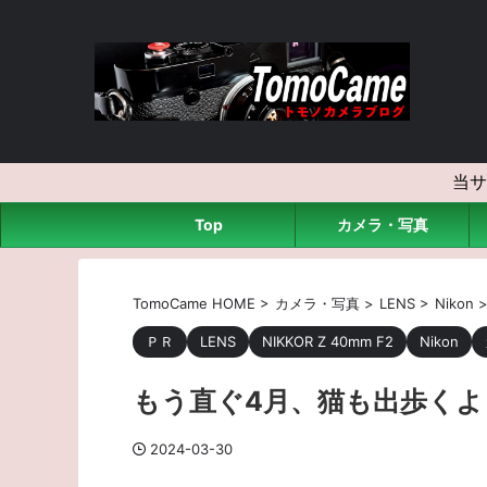
当サ
Top
カメラ・写真
TomoCame HOME
>
カメラ・写真
>
LENS
>
Nikon
ＰＲ
LENS
NIKKOR Z 40mm F2
Nikon
もう直ぐ4月、猫も出歩く
2024-03-30