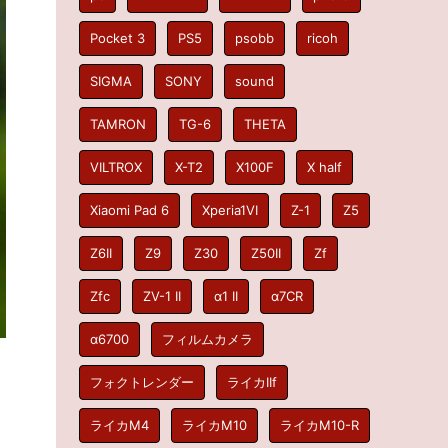
Pocket 3
PS5
psobb
ricoh
SIGMA
SONY
sound
TAMRON
TG-6
THETA
VILTROX
X-T2
X100F
X half
Xiaomi Pad 6
Xperia1VI
Z-1
Z5
Z6II
Z9
Z30
Z50II
Zf
Zfc
ZV-1 II
α1 II
α7CR
α6700
フィルムカメラ
フォクトレンダー
ライカIIf
ライカM4
ライカM10
ライカM10-R