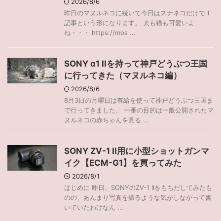
2026/8/6
昨日のマヌルネコに続いて今日はスナネコだけで１
記事という形になります。 犬も猫も可愛いよ
ね・・・ https://mos ...
SONY α1 IIを持って神戸どうぶつ王国
に行ってきた（マヌルネコ編）
2026/8/6
8月3日の月曜日は有給を使って神戸どうぶつ王国ま
で行ってきました。 一番の目的は一般公開されたマ
ヌルネコの赤ちゃんを見る ...
SONY ZV-1 II用に小型ショットガンマ
イク【ECM-G1】を買ってみた
2026/8/1
はじめに 昨日、SONYのZV-1 IIをもちだしてみたも
のの、あんまり写真を撮るような気がしなかって書
いていたわけなん ...