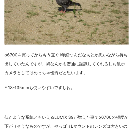
ZV-1 II
α1 II
α7CR
α6700
フィルムカメラ
フォクトレンダー
ライカIIf
ライカM4
ライカM10
ライカM10-R
ライカX2
ローライ35
ローライコード
原神
α6700を買ってからもう直ぐ1年経つんだなぁとか思いながら持ち
出していたんですが、鳩なんかも普通に認識してくれるしお散歩
カメラとしてはめっちゃ優秀だと思います。
E 18-135mmも使いやすいですしね。
似たような系統ともいえるLUMIX S9が増えた事でα6700の頻度が
下がりそうなものですが、やっぱりLマウントのレンズは大きいの