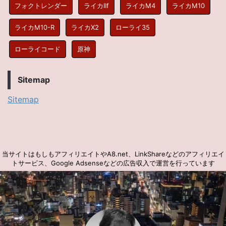
フォクトレンダー
ライカIIf
ライカM4
ライカM10
ライカM10-R
ライカX2
ローライ35
ローライコード
原神
Sitemap
Sitemap
当サイトはもしもアフィリエイトやA8.net、LinkShareなどのアフィリエイ
トサービス、Google Adsenseなどの広告収入で運営を行っています