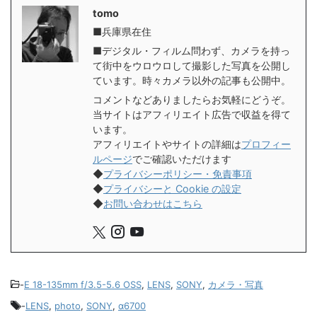
tomo
■兵庫県在住
■デジタル・フィルム問わず、カメラを持っ
て街中をウロウロして撮影した写真を公開し
ています。時々カメラ以外の記事も公開中。
コメントなどありましたらお気軽にどうぞ。
当サイトはアフィリエイト広告で収益を得て
います。
アフィリエイトやサイトの詳細は
プロフィー
ルページ
でご確認いただけます
◆
プライバシーポリシー・免責事項
◆
プライバシーと Cookie の設定
◆
お問い合わせはこちら
-
E 18-135mm f/3.5-5.6 OSS
,
LENS
,
SONY
,
カメラ・写真
-
LENS
,
photo
,
SONY
,
α6700