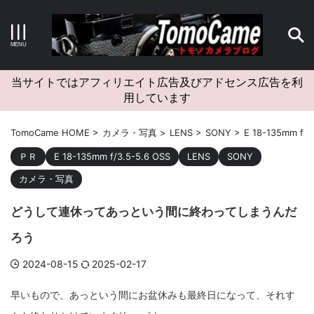
キーワードで検索する
当サイトではアフィリエイト広告及びアドセンス広告を利
用しています
カテゴリー
TomoCame HOME
>
カメラ・写真
>
LENS
>
SONY
>
E 18-135mm f/3
ＰＲ
E 18-135mm f/3.5-5.6 OSS
LENS
SONY
カメラ・写真
アーカイブ
どうして連休ってあっという間に終わってしまうんだ
ろう
2024-08-15
2025-02-17
タグクラウド
早いもので、あっという間にお盆休みも最終日になって、それす
Canon
craft
EM5II
EOS Kiss X4
EOS R10