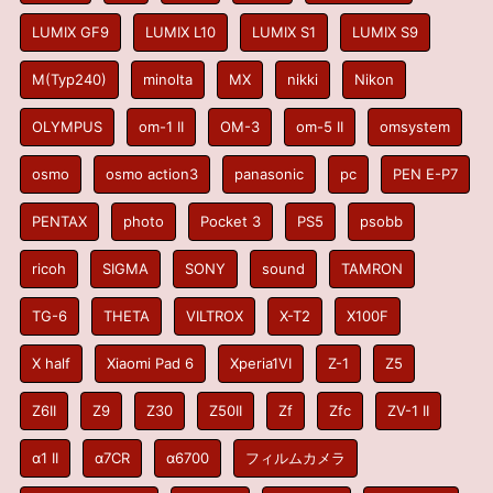
LUMIX GF9
LUMIX L10
LUMIX S1
LUMIX S9
M(Typ240)
minolta
MX
nikki
Nikon
OLYMPUS
om-1 II
OM-3
om-5 II
omsystem
osmo
osmo action3
panasonic
pc
PEN E-P7
PENTAX
photo
Pocket 3
PS5
psobb
ricoh
SIGMA
SONY
sound
TAMRON
TG-6
THETA
VILTROX
X-T2
X100F
X half
Xiaomi Pad 6
Xperia1VI
Z-1
Z5
Z6II
Z9
Z30
Z50II
Zf
Zfc
ZV-1 II
α1 II
α7CR
α6700
フィルムカメラ