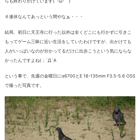
らも終わりかけています(´･ω･｀)
fujifilm
game
GR III
hobby
info
iPad
６連休なんてあっという間やなぁ・・・
iPhone
K-1
Leica
LENS
LUMIX G100
LUMIX GF9
LUMIX L10
LUMIX S1
LUMIX S9
結局、初日に天王寺に行った以外は全くどこにも行かずに引きこ
もってゲーム三昧に近い生活をしていたわけですが、出かけても
M(Typ240)
minolta
MX
nikki
Nikon
人がいっぱいなのが分かってるだけに出歩こうという気にならな
OLYMPUS
om-1 II
OM-3
om-5 II
omsystem
かったんですよね(；´Д`A
osmo
osmo action3
panasonic
pc
という事で、先週の金曜日にα6700とE 18-135mm F3.5-5.6 OSS
で撮った写真です。
PEN E-P7
PENTAX
photo
Pocket 3
PS5
psobb
ricoh
SIGMA
SONY
sound
TAMRON
TG-6
THETA
VILTROX
X-T2
X100F
X half
Xiaomi Pad 6
Xperia1VI
Z-1
Z5
Z6II
Z9
Z30
Z50II
Zf
Zfc