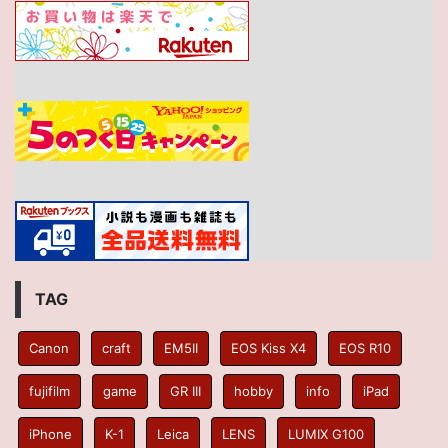
TAG
Canon
craft
EM5II
EOS Kiss X4
EOS R10
fujifilm
game
GR III
hobby
info
iPad
iPhone
K-1
Leica
LENS
LUMIX G100