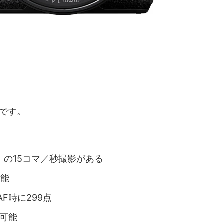
です。
）の15コマ／秒撮影がある
可能
F時に299点
が可能