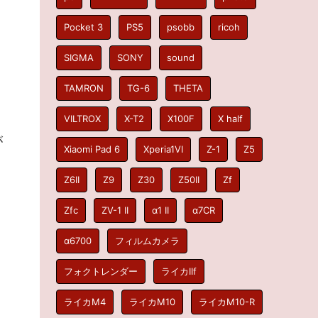
Pocket 3
PS5
psobb
ricoh
SIGMA
SONY
sound
TAMRON
TG-6
THETA
VILTROX
X-T2
X100F
X half
が
Xiaomi Pad 6
Xperia1VI
Z-1
Z5
Z6II
Z9
Z30
Z50II
Zf
Zfc
ZV-1 II
α1 II
α7CR
α6700
フィルムカメラ
フォクトレンダー
ライカIIf
ライカM4
ライカM10
ライカM10-R