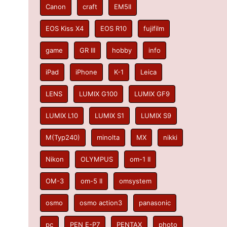
Canon
craft
EM5II
EOS Kiss X4
EOS R10
fujifilm
game
GR III
hobby
info
iPad
iPhone
K-1
Leica
LENS
LUMIX G100
LUMIX GF9
LUMIX L10
LUMIX S1
LUMIX S9
M(Typ240)
minolta
MX
nikki
Nikon
OLYMPUS
om-1 II
OM-3
om-5 II
omsystem
osmo
osmo action3
panasonic
pc
PEN E-P7
PENTAX
photo