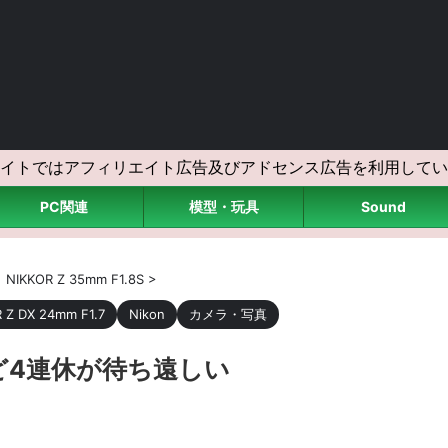
イトではアフィリエイト広告及びアドセンス広告を利用してい
PC関連
模型・玩具
Sound
>
NIKKOR Z 35mm F1.8S
>
 Z DX 24mm F1.7
Nikon
カメラ・写真
ど4連休が待ち遠しい