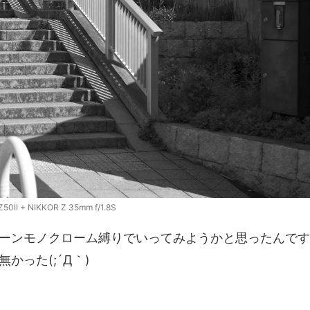
Z50II + NIKKOR Z 35mm f/1.8S
ーンモノクローム縛りでいってみようかと思ったんです
った(;´Д｀)