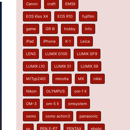
Canon
craft
EM5II
EOS Kiss X4
EOS R10
fujifilm
game
GR III
hobby
info
iPad
iPhone
K-1
Leica
LENS
LUMIX G100
LUMIX GF9
LUMIX L10
LUMIX S1
LUMIX S9
M(Typ240)
minolta
MX
nikki
Nikon
OLYMPUS
om-1 II
OM-3
om-5 II
omsystem
osmo
osmo action3
panasonic
pc
PEN E-P7
PENTAX
photo