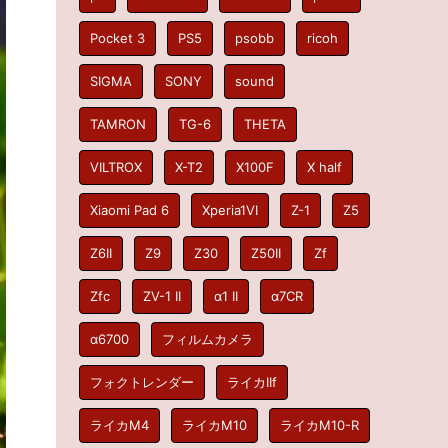
Pocket 3
PS5
psobb
ricoh
SIGMA
SONY
sound
TAMRON
TG-6
THETA
VILTROX
X-T2
X100F
X half
Xiaomi Pad 6
Xperia1VI
Z-1
Z5
Z6II
Z9
Z30
Z50II
Zf
Zfc
ZV-1 II
α1 II
α7CR
α6700
フィルムカメラ
フォクトレンダー
ライカIIf
ライカM4
ライカM10
ライカM10-R