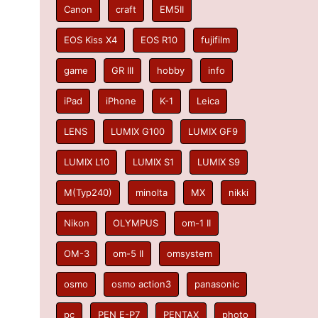
Canon
craft
EM5II
EOS Kiss X4
EOS R10
fujifilm
game
GR III
hobby
info
iPad
iPhone
K-1
Leica
LENS
LUMIX G100
LUMIX GF9
LUMIX L10
LUMIX S1
LUMIX S9
M(Typ240)
minolta
MX
nikki
Nikon
OLYMPUS
om-1 II
OM-3
om-5 II
omsystem
osmo
osmo action3
panasonic
pc
PEN E-P7
PENTAX
photo