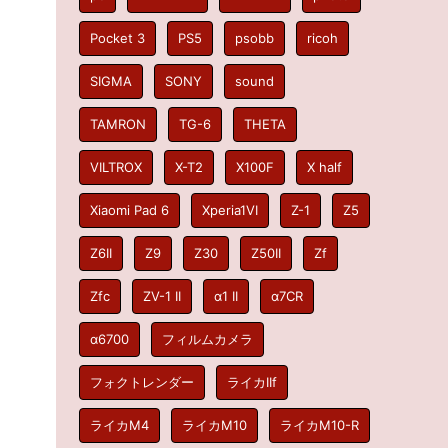
Pocket 3
PS5
psobb
ricoh
SIGMA
SONY
sound
TAMRON
TG-6
THETA
VILTROX
X-T2
X100F
X half
Xiaomi Pad 6
Xperia1VI
Z-1
Z5
Z6II
Z9
Z30
Z50II
Zf
Zfc
ZV-1 II
α1 II
α7CR
α6700
フィルムカメラ
フォクトレンダー
ライカIIf
ライカM4
ライカM10
ライカM10-R