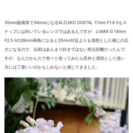
ZV-1 II
α1 II
α7CR
α6700
フィルムカメラ
35mm版換算で34mmになるM.ZUIKO DIGITAL 17mm F1.8 IIもス
フォクトレンダー
ライカIIf
ライカM4
ライカM10
ナップには向いているレンズではあるんですが、LUMIX G 14mm
ライカM10-R
ライカX2
ローライ35
F2.5 IIの28mm画角になると35mm付近よりも漠然とした感じの広
さになるので、以前はあんまり好きではない焦点距離だったんで
ローライコード
原神
すが、なんだかんだで色々と使ってみたら意外と漠然とした使い
方には丁度いいのかもしれないと感じてきました。