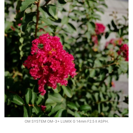
OM SYSTEM OM-3+ LUMIX G 14mm F2.5 II ASPH.