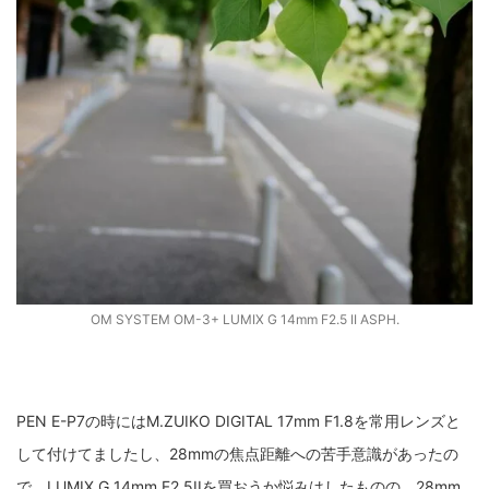
OM SYSTEM OM-3+ LUMIX G 14mm F2.5 II ASPH.
PEN E-P7の時にはM.ZUIKO DIGITAL 17mm F1.8を常用レンズと
して付けてましたし、28mmの焦点距離への苦手意識があったの
で、LUMIX G 14mm F2.5IIを買おうか悩みはしたものの、28mm