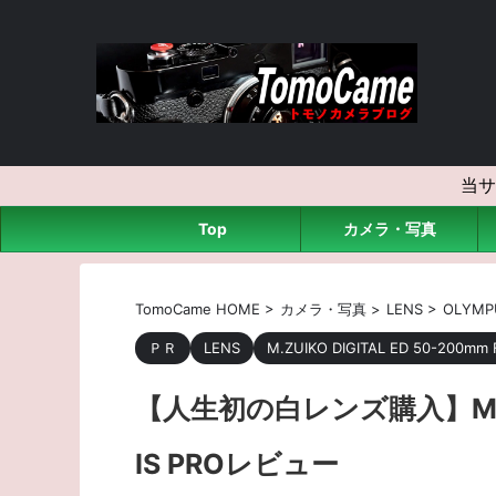
当サ
Top
カメラ・写真
TomoCame HOME
>
カメラ・写真
>
LENS
>
OLYMP
ＰＲ
LENS
M.ZUIKO DIGITAL ED 50-200mm F
【人生初の白レンズ購入】M.ZUIK
IS PROレビュー