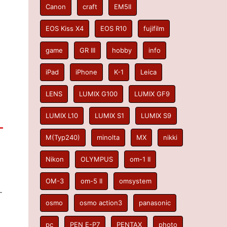
Canon
craft
EM5II
EOS Kiss X4
EOS R10
fujifilm
game
GR III
hobby
info
iPad
iPhone
K-1
Leica
LENS
LUMIX G100
LUMIX GF9
LUMIX L10
LUMIX S1
LUMIX S9
M(Typ240)
minolta
MX
nikki
Nikon
OLYMPUS
om-1 II
OM-3
om-5 II
omsystem
す
osmo
osmo action3
panasonic
pc
PEN E-P7
PENTAX
photo