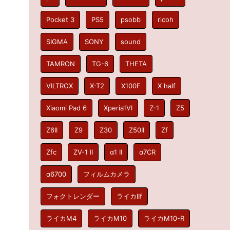
Pocket 3
PS5
psobb
ricoh
、
SIGMA
SONY
sound
TAMRON
TG-6
THETA
VILTROX
X-T2
X100F
X half
Xiaomi Pad 6
Xperia1VI
Z-1
Z5
る
Z6II
Z9
Z30
Z50II
Zf
Zfc
ZV-1 II
α1 II
α7CR
α6700
フィルムカメラ
フォクトレンダー
ライカIIf
ライカM4
ライカM10
ライカM10-R