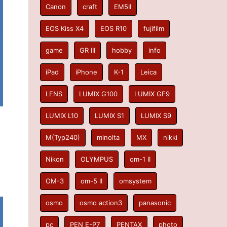
Canon
craft
EM5II
EOS Kiss X4
EOS R10
fujifilm
game
GR III
hobby
info
iPad
iPhone
K-1
Leica
LENS
LUMIX G100
LUMIX GF9
LUMIX L10
LUMIX S1
LUMIX S9
M(Typ240)
minolta
MX
nikki
Nikon
OLYMPUS
om-1 II
OM-3
om-5 II
omsystem
osmo
osmo action3
panasonic
pc
PEN E-P7
PENTAX
photo