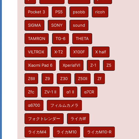
Pocket 3
PS5
psobb
ricoh
SIGMA
SONY
sound
TAMRON
TG-6
THETA
VILTROX
X-T2
X100F
X half
Xiaomi Pad 6
Xperia1VI
Z-1
Z5
Z6II
Z9
Z30
Z50II
Zf
Zfc
ZV-1 II
α1 II
α7CR
α6700
フィルムカメラ
フォクトレンダー
ライカIIf
ライカM4
ライカM10
ライカM10-R