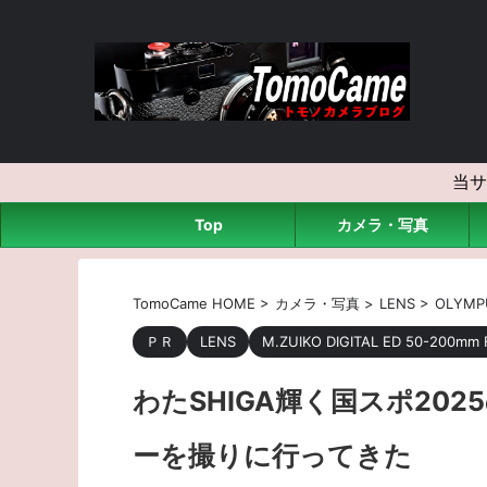
当サ
Top
カメラ・写真
TomoCame HOME
>
カメラ・写真
>
LENS
>
OLYMP
ＰＲ
LENS
M.ZUIKO DIGITAL ED 50-200mm F
わたSHIGA輝く国スポ20
ーを撮りに行ってきた