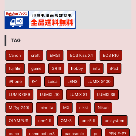
TAG
Canon
craft
EM5II
EOS Kiss X4
EOS R10
fujifilm
game
GR III
hobby
info
iPad
iPhone
K-1
Leica
LENS
LUMIX G100
LUMIX GF9
LUMIX L10
LUMIX S1
LUMIX S9
M(Typ240)
minolta
MX
nikki
Nikon
OLYMPUS
om-1 II
OM-3
om-5 II
omsystem
osmo
osmo action3
panasonic
pc
PEN E-P7