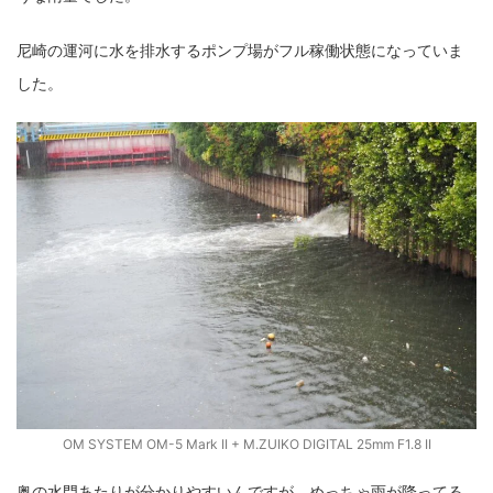
fujifilm
game
GR III
hobby
info
iPad
尼崎の運河に水を排水するポンプ場がフル稼働状態になっていま
iPhone
K-1
Leica
LENS
LUMIX G100
した。
LUMIX GF9
LUMIX L10
LUMIX S1
LUMIX S9
M(Typ240)
minolta
MX
nikki
Nikon
OLYMPUS
om-1 II
OM-3
om-5 II
omsystem
osmo
osmo action3
panasonic
pc
PEN E-P7
PENTAX
photo
Pocket 3
PS5
psobb
ricoh
SIGMA
SONY
sound
TAMRON
TG-6
THETA
VILTROX
X-T2
X100F
X half
Xiaomi Pad 6
Xperia1VI
Z-1
OM SYSTEM OM-5 Mark II + M.ZUIKO DIGITAL 25mm F1.8 II
Z5
Z6II
Z9
Z30
Z50II
Zf
Zfc
奥の水門あたりが分かりやすいんですが、めっちゃ雨が降ってる