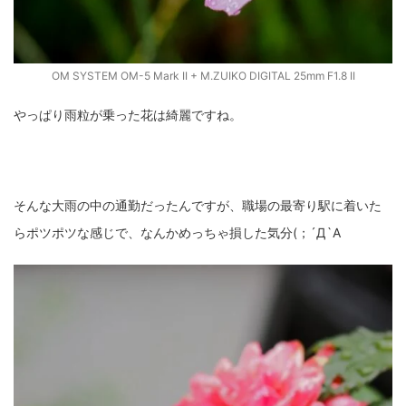
OM SYSTEM OM-5 Mark II + M.ZUIKO DIGITAL 25mm F1.8 II
やっぱり雨粒が乗った花は綺麗ですね。
そんな大雨の中の通勤だったんですが、職場の最寄り駅に着いた
らポツポツな感じで、なんかめっちゃ損した気分(；´Д`A