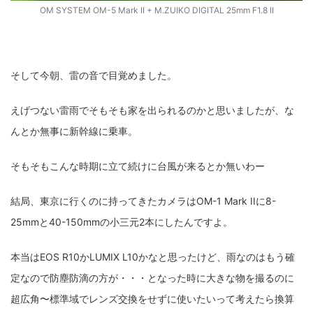
OM SYSTEM OM-5 Mark II + M.ZUIKO DIGITAL 25mm F1.8 II
そして今朝、雷の音で目覚めました。
えげつない雷雨でそもそも家を出られるのかと思いましたが、な
んとか無事に新幹線に乗車。
そもそもこんな時期に立て続けに台風が来るとか無いわー
結局、東京に行くのに持ってきたカメラはOM-1 Mark IIに8-
25mmと40-150mmの小三元2本にしたんですよ。
本当はEOS R10かLUMIX L10かなと思ったけど、雨なのはもう確
定なので防塵防滴の方が・・・となった時に大きな物を撮るのに
超広角〜標準域でレンズ交換をせずに使いたいって考えたら換算