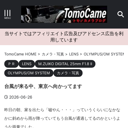
キーワードで検索する
当サイトではアフィリエイト広告及びアドセンス広告を利
用しています
カテゴリー
TomoCame HOME
>
カメラ・写真
>
LENS
>
OLYMPUS/OM SYSTEM
ＰＲ
LENS
M.ZUIKO DIGITAL 25mm F1.8 II
OLYMPUS/OM SYSTEM
カメラ・写真
アーカイブ
台風が来る中、東京へ向かってます
2026-06-26
昨日の朝、家を出たら「嘘やん・・・」っていうくらいになかな
タグクラウド
かに斜めから雨が降っていてもう台風が通過してるのかというよ
Canon
craft
EM5II
EOS Kiss X4
EOS R10
うな雨量でした。