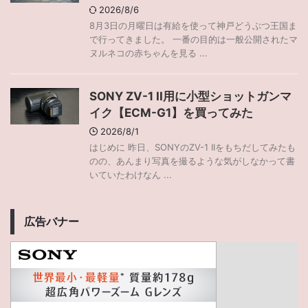
2026/8/6
8月3日の月曜日は有給を使って神戸どうぶつ王国ま
で行ってきました。 一番の目的は一般公開されたマ
ヌルネコの赤ちゃんを見る ...
SONY ZV-1 II用に小型ショットガンマ
イク【ECM-G1】を買ってみた
2026/8/1
はじめに 昨日、SONYのZV-1 IIをもちだしてみたも
のの、あんまり写真を撮るような気がしなかって書
いていたわけなん ...
広告バナー