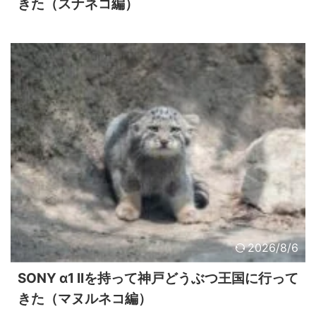
きた（スナネコ編）
2026/8/6
SONY α1 IIを持って神戸どうぶつ王国に行って
きた（マヌルネコ編）