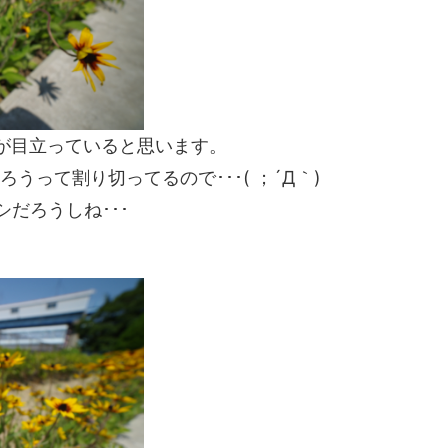
が目立っていると思います。
って割り切ってるので･･･( ；´Д｀)
シだろうしね･･･