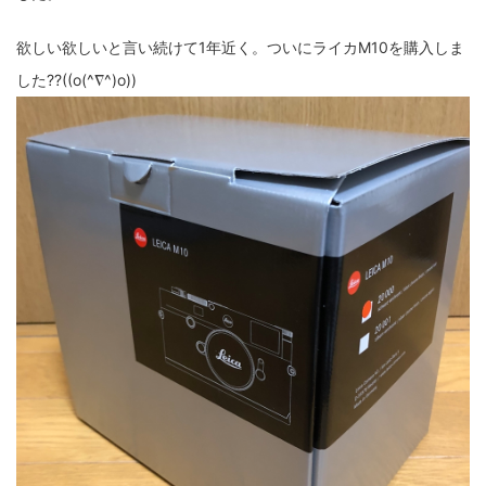
fujifilm
game
GR III
hobby
info
iPad
欲しい欲しいと言い続けて1年近く。ついにライカM10を購入しま
iPhone
K-1
Leica
LENS
LUMIX G100
した??((o(^∇^)o))
LUMIX GF9
LUMIX L10
LUMIX S1
LUMIX S9
M(Typ240)
minolta
MX
nikki
Nikon
OLYMPUS
om-1 II
OM-3
om-5 II
omsystem
osmo
osmo action3
panasonic
pc
PEN E-P7
PENTAX
photo
Pocket 3
PS5
psobb
ricoh
SIGMA
SONY
sound
TAMRON
TG-6
THETA
VILTROX
X-T2
X100F
X half
Xiaomi Pad 6
Xperia1VI
Z-1
Z5
Z6II
Z9
Z30
Z50II
Zf
Zfc