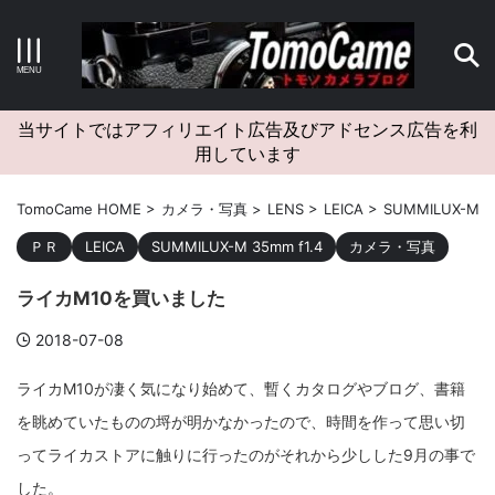
キーワードで検索する
当サイトではアフィリエイト広告及びアドセンス広告を利
用しています
カテゴリー
TomoCame HOME
>
カメラ・写真
>
LENS
>
LEICA
>
SUMMILUX-M 35
ＰＲ
LEICA
SUMMILUX-M 35mm f1.4
カメラ・写真
ライカM10を買いました
アーカイブ
2018-07-08
ライカM10が凄く気になり始めて、暫くカタログやブログ、書籍
を眺めていたものの埒が明かなかったので、時間を作って思い切
タグクラウド
ってライカストアに触りに行ったのがそれから少しした9月の事で
Canon
craft
EM5II
EOS Kiss X4
EOS R10
した。