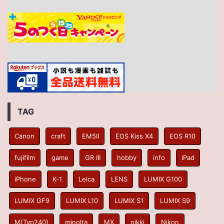
TAG
Canon
craft
EM5II
EOS Kiss X4
EOS R10
fujifilm
game
GR III
hobby
info
iPad
iPhone
K-1
Leica
LENS
LUMIX G100
LUMIX GF9
LUMIX L10
LUMIX S1
LUMIX S9
M(Typ240)
minolta
MX
nikki
Nikon