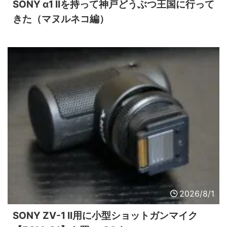
SONY α1 IIを持って神戸どうぶつ王国に行って
きた（マヌルネコ編）
2026/8/1
SONY ZV-1 II用に小型ショットガンマイク