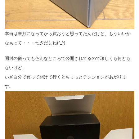
ZV-1 II
α1 II
α7CR
α6700
フィルムカメラ
フォクトレンダー
ライカIIf
ライカM4
ライカM10
本当は来月になってから買おうと思ってたんだけど、もういいか
ライカM10-R
ライカX2
ローライ35
なぁって・・・七夕だしね(^_^)
ローライコード
原神
開封の儀っても色んなところで公開されてるので珍しくも何とも
ないけど、
いざ自分で買って開けて行くとちょっとテンションがあがりま
す。