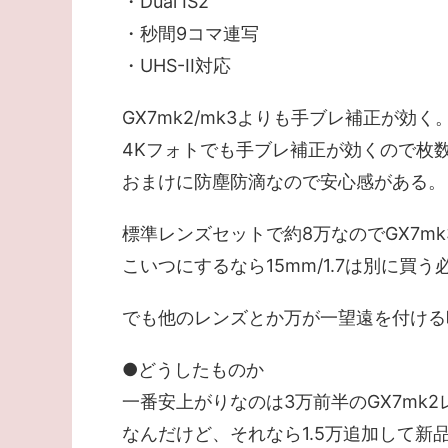
・Dual IS2
・秒間9コマ連写
・UHS-II対応
GX7mk2/mk3よりも手ブレ補正が効く
4Kフォトでも手ブレ補正が効くので枚
おまけに防塵防滴なので安心感がある。
標準レンズセットで約8万なのでGX7m
こいつにするなら15mm/1.7は別に買う
でも他のレンズとか万が一望遠を付ける
●どうしたものか
一番安上がりなのは3万前半のGX7mk
なんだけど、それなら1.5万追加して新