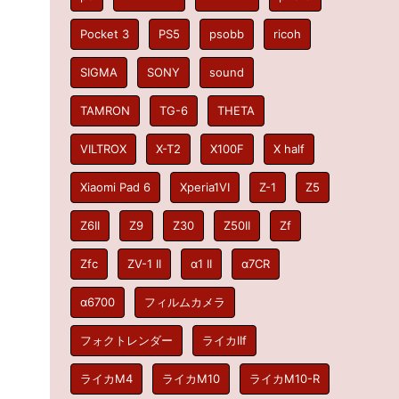
Pocket 3
PS5
psobb
ricoh
SIGMA
SONY
sound
TAMRON
TG-6
THETA
VILTROX
X-T2
X100F
X half
Xiaomi Pad 6
Xperia1VI
Z-1
Z5
Z6II
Z9
Z30
Z50II
Zf
Zfc
ZV-1 II
α1 II
α7CR
α6700
フィルムカメラ
フォクトレンダー
ライカIIf
ライカM4
ライカM10
ライカM10-R