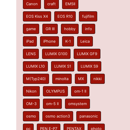
Canon
craft
EM5II
EOS Kiss X4
EOS R10
fujifilm
game
GR III
hobby
info
iPad
iPhone
K-1
Leica
LENS
LUMIX G100
LUMIX GF9
LUMIX L10
LUMIX S1
LUMIX S9
M(Typ240)
minolta
MX
nikki
Nikon
OLYMPUS
om-1 II
OM-3
om-5 II
omsystem
osmo
osmo action3
panasonic
pc
PEN E-P7
PENTAX
photo