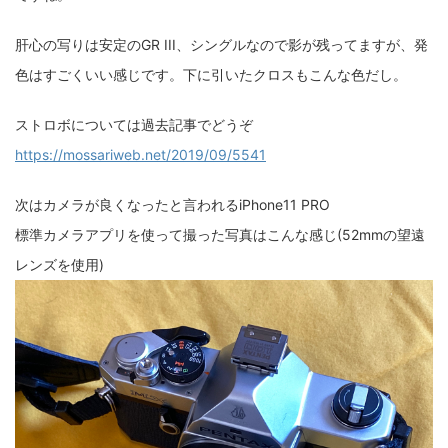
ZV-1 II
α1 II
α7CR
α6700
フィルムカメラ
肝心の写りは安定のGR III、シングルなので影が残ってますが、発
色はすごくいい感じです。下に引いたクロスもこんな色だし。
フォクトレンダー
ライカIIf
ライカM4
ライカM10
ストロボについては過去記事でどうぞ
ライカM10-R
ライカX2
ローライ35
https://mossariweb.net/2019/09/5541
ローライコード
原神
次はカメラが良くなったと言われるiPhone11 PRO
標準カメラアプリを使って撮った写真はこんな感じ(52mmの望遠
レンズを使用)