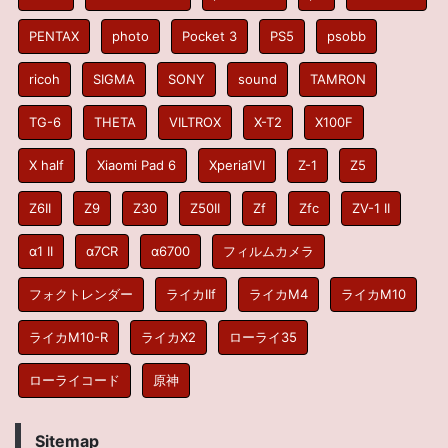
PENTAX
photo
Pocket 3
PS5
psobb
ricoh
SIGMA
SONY
sound
TAMRON
TG-6
THETA
VILTROX
X-T2
X100F
X half
Xiaomi Pad 6
Xperia1VI
Z-1
Z5
Z6II
Z9
Z30
Z50II
Zf
Zfc
ZV-1 II
α1 II
α7CR
α6700
フィルムカメラ
フォクトレンダー
ライカIIf
ライカM4
ライカM10
ライカM10-R
ライカX2
ローライ35
ローライコード
原神
Sitemap