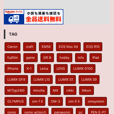
TAG
Canon
craft
EM5II
EOS Kiss X4
EOS R10
fujifilm
game
GR III
hobby
info
iPad
iPhone
K-1
Leica
LENS
LUMIX G100
LUMIX GF9
LUMIX L10
LUMIX S1
LUMIX S9
M(Typ240)
minolta
MX
nikki
Nikon
OLYMPUS
om-1 II
OM-3
om-5 II
omsystem
osmo
osmo action3
panasonic
pc
PEN E-P7