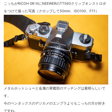
こっちがRICOH GR IIIにNEEWERのTT560クリップオンストロボ
fujifilm
game
GR III
hobby
info
iPad
をつけて撮った写真（クロップして50mm、ISO100、F7.1）
iPhone
K-1
Leica
LENS
LUMIX G100
LUMIX GF9
LUMIX L10
LUMIX S1
LUMIX S9
M(Typ240)
minolta
MX
nikki
Nikon
OLYMPUS
om-1 II
OM-3
om-5 II
omsystem
osmo
osmo action3
panasonic
pc
PEN E-P7
PENTAX
photo
Pocket 3
PS5
psobb
ricoh
SIGMA
SONY
sound
メタルホットシューと金属の軍艦部のマッチングは素晴らしいで
TAMRON
TG-6
THETA
VILTROX
X-T2
す。
X100F
X half
Xiaomi Pad 6
Xperia1VI
Z-1
今のペンタックスのデジカメのエンプラよりもこっちの方が好き
ですね。
Z5
Z6II
Z9
Z30
Z50II
Zf
Zfc