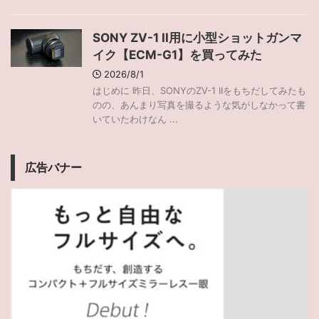
SONY ZV-1 II用に小型ショットガンマ
イク【ECM-G1】を買ってみた
2026/8/1
はじめに 昨日、SONYのZV-1 IIをもちだしてみたも
のの、あんまり写真を撮るような気がしなかって書
いていたわけなん ...
広告バナー