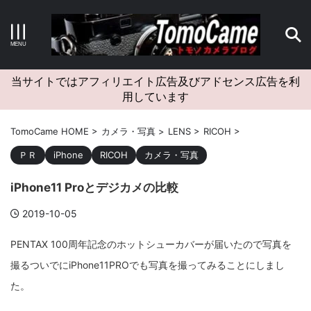
キーワードで検索する
当サイトではアフィリエイト広告及びアドセンス広告を利
用しています
カテゴリー
TomoCame HOME
>
カメラ・写真
>
LENS
>
RICOH
>
ＰＲ
iPhone
RICOH
カメラ・写真
iPhone11 Proとデジカメの比較
アーカイブ
2019-10-05
PENTAX 100周年記念のホットシューカバーが届いたので写真を
撮るついでにiPhone11PROでも写真を撮ってみることにしまし
タグクラウド
た。
Canon
craft
EM5II
EOS Kiss X4
EOS R10