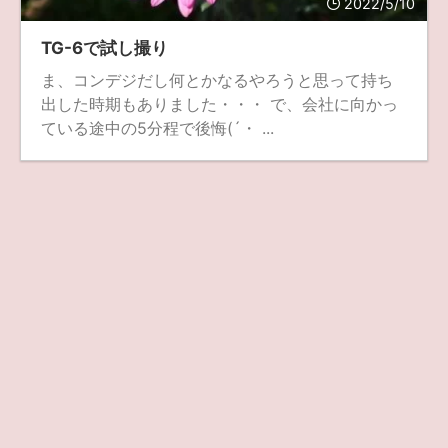
2022/5/10
ZV-1 II
α1 II
α7CR
α6700
フィルムカメラ
TG-6で試し撮り
ま、コンデジだし何とかなるやろうと思って持ち
フォクトレンダー
ライカIIf
ライカM4
ライカM10
出した時期もありました・・・ で、会社に向かっ
ライカM10-R
ライカX2
ローライ35
ている途中の5分程で後悔(´・ ...
ローライコード
原神