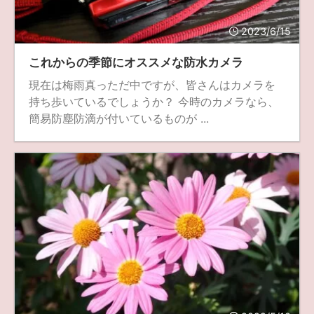
fujifilm
game
GR III
hobby
info
iPad
2023/6/15
iPhone
K-1
Leica
LENS
LUMIX G100
これからの季節にオススメな防水カメラ
LUMIX GF9
LUMIX L10
LUMIX S1
LUMIX S9
現在は梅雨真っただ中ですが、皆さんはカメラを
持ち歩いているでしょうか？ 今時のカメラなら、
M(Typ240)
minolta
MX
nikki
Nikon
簡易防塵防滴が付いているものが ...
OLYMPUS
om-1 II
OM-3
om-5 II
omsystem
osmo
osmo action3
panasonic
pc
PEN E-P7
PENTAX
photo
Pocket 3
PS5
psobb
ricoh
SIGMA
SONY
sound
TAMRON
TG-6
THETA
VILTROX
X-T2
X100F
X half
Xiaomi Pad 6
Xperia1VI
Z-1
Z5
Z6II
Z9
Z30
Z50II
Zf
Zfc