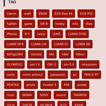
TAG
Canon
craft
EM5II
EOS Kiss X4
EOS R10
fujifilm
game
GR III
hobby
info
iPad
iPhone
K-1
Leica
LENS
LUMIX G100
LUMIX GF9
LUMIX L10
LUMIX S1
LUMIX S9
M(Typ240)
minolta
MX
nikki
Nikon
OLYMPUS
om-1 II
OM-3
om-5 II
omsystem
osmo
osmo action3
panasonic
pc
PEN E-P7
PENTAX
photo
Pocket 3
PS5
psobb
ricoh
SIGMA
SONY
sound
TAMRON
TG-6
THETA
VILTROX
X-T2
X100F