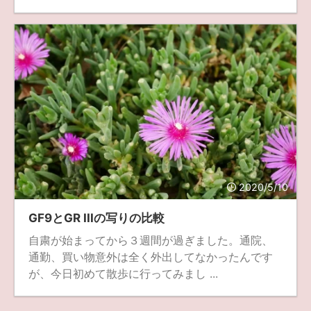
2020/5/10
GF9とGR IIIの写りの比較
自粛が始まってから３週間が過ぎました。通院、
通勤、買い物意外は全く外出してなかったんです
が、今日初めて散歩に行ってみまし ...