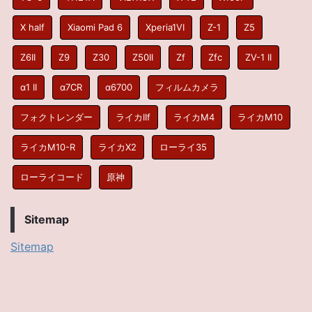
X half
Xiaomi Pad 6
Xperia1VI
Z-1
Z5
Z6II
Z9
Z30
Z50II
Zf
Zfc
ZV-1 II
α1 II
α7CR
α6700
フィルムカメラ
フォクトレンダー
ライカIIf
ライカM4
ライカM10
ライカM10-R
ライカX2
ローライ35
ローライコード
原神
Sitemap
Sitemap