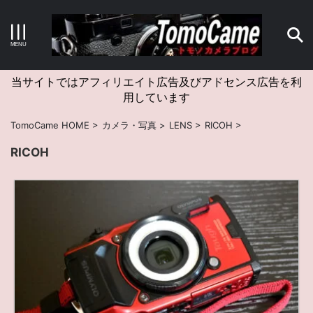
キーワードで検索する
当サイトではアフィリエイト広告及びアドセンス広告を利
用しています
カテゴリー
TomoCame HOME
>
カメラ・写真
>
LENS
>
RICOH
>
RICOH
アーカイブ
タグクラウド
Canon
craft
EM5II
EOS Kiss X4
EOS R10