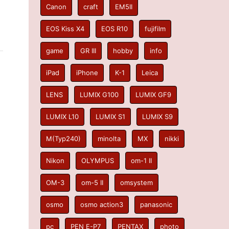
Canon
craft
EM5II
EOS Kiss X4
EOS R10
fujifilm
game
GR III
hobby
info
iPad
iPhone
K-1
Leica
LENS
LUMIX G100
LUMIX GF9
LUMIX L10
LUMIX S1
LUMIX S9
M(Typ240)
minolta
MX
nikki
Nikon
OLYMPUS
om-1 II
OM-3
om-5 II
omsystem
osmo
osmo action3
panasonic
pc
PEN E-P7
PENTAX
photo