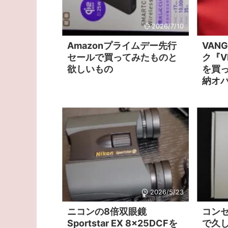
2026/7/10
Amazonプライムデー先行
VAN
セールで買ってみたものと
ク『VE
欲しいもの
を買
納オ
2026/5/23
ニコンの8倍双眼鏡
コン
Sportstar EX 8x25DCFを
で久し