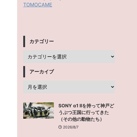
TOMOCAME
、
と
カテゴリー
アーカイブ
SONY α1 IIを持って神戸ど
うぶつ王国に行ってきた
（その他の動物たち）
2026/8/7