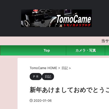
当サ
Top
カメラ・写真
TomoCame HOME
>
日記
>
ＰＲ
日記
新年あけましておめでとう
2020-01-06