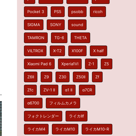
Pocket 3
PS5
psobb
ricoh
SIGMA
SONY
sound
TAMRON
TG-6
THETA
VILTROX
X-T2
X100F
X half
Xiaomi Pad 6
Xperia1VI
Z-1
Z5
Z6II
Z9
Z30
Z50II
Zf
Zfc
ZV-1 II
α1 II
α7CR
α6700
フィルムカメラ
フォクトレンダー
ライカIIf
ライカM4
ライカM10
ライカM10-R