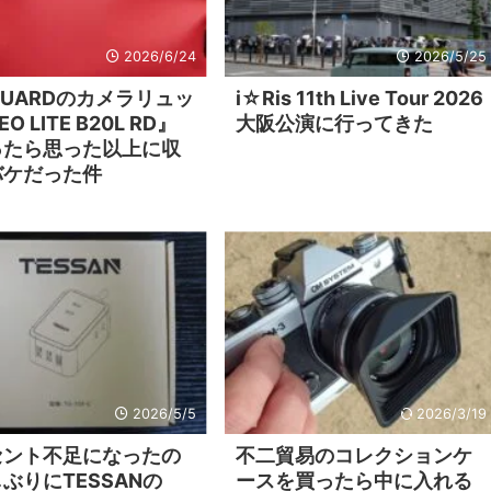
2026/6/24
2026/5/25
GUARDのカメラリュッ
i☆Ris 11th Live Tour 2026
O LITE B20L RD』
大阪公演に行ってきた
ったら思った以上に収
バケだった件
2026/5/5
2026/3/19
セント不足になったの
不二貿易のコレクションケ
ぶりにTESSANの
ースを買ったら中に入れる