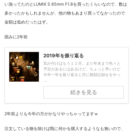
い漁ってたのとLUMIX S 85mm F1.8を買ったくらいなので、数は
fujifilm
game
GR III
hobby
info
iPad
多かったかもしれませんが、他の物もあまり買ってなかったので
iPhone
K-1
Leica
LENS
LUMIX G100
金額は低めだったはず。
LUMIX GF9
LUMIX L10
LUMIX S1
LUMIX S9
因みに2年前
M(Typ240)
minolta
MX
nikki
Nikon
2019年を振り返る
OLYMPUS
om-1 II
OM-3
om-5 II
omsystem
気が付けばもう１２月。まだ年末まで色々と
osmo
osmo action3
panasonic
pc
予定があるにはあるけど、ちょっと早いけど
今年一年を振り返ると共に散財記録ををやっ
...
PEN E-P7
PENTAX
photo
Pocket 3
PS5
続きを見る
psobb
ricoh
SIGMA
SONY
sound
TAMRON
TG-6
THETA
VILTROX
X-T2
2年前よりも今年の方がかなりやっちゃってますｗ
X100F
X half
Xiaomi Pad 6
Xperia1VI
Z-1
注文している物を除けば既に何かを購入するようなも無いので、
Z5
Z6II
Z9
Z30
Z50II
Zf
Zfc