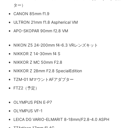
ター）
CANON 85mm f1.9
ULTRON 21mm f1.8 Aspherical VM
APO-SKOPAR 90mm f2.8 VM
NIKON Z5 24-200mm f4-6.3 VRレンズキット
NIKKOR Z 14-30mm f4 S
NIKKOR Z MC 50mm F2.8
NIKKOR Z 28mm F2.8 SpecialEdition
TZM-01 MマウントAFアダプター
FTZ2（予定）
OLYMPUS PEN E-P7
OLYMPUS VF-1
LEICA DG VARIO-ELMARIT 8-18mm/F2.8-4.0 ASPH
TTArtisan 17mm f1.4C