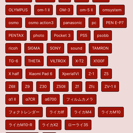
OLYMPUS
om-1 II
OM-3
om-5 II
omsystem
osmo
osmo action3
panasonic
pc
PEN E-P7
PENTAX
photo
Pocket 3
PS5
psobb
ricoh
SIGMA
SONY
sound
TAMRON
TG-6
THETA
VILTROX
X-T2
X100F
X half
Xiaomi Pad 6
Xperia1VI
Z-1
Z5
Z6II
Z9
Z30
Z50II
Zf
Zfc
ZV-1 II
α1 II
α7CR
α6700
フィルムカメラ
フォクトレンダー
ライカIIf
ライカM4
ライカM10
ライカM10-R
ライカX2
ローライ35