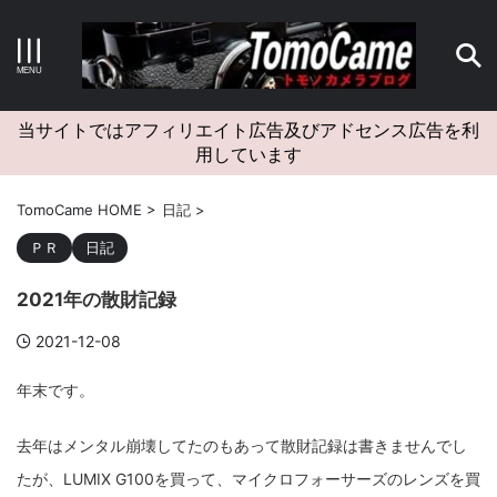
キーワードで検索する
当サイトではアフィリエイト広告及びアドセンス広告を利
用しています
カテゴリー
TomoCame HOME
>
日記
>
ＰＲ
日記
2021年の散財記録
アーカイブ
2021-12-08
年末です。
タグクラウド
去年はメンタル崩壊してたのもあって散財記録は書きませんでし
Canon
craft
EM5II
EOS Kiss X4
EOS R10
たが、LUMIX G100を買って、マイクロフォーサーズのレンズを買