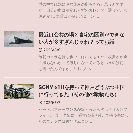
世の中では既にお盆休みの所もあると思うんです
が、自分の所は相変わらずのカレンダー通りで、盆
休みが1日土曜日と被るパターン ...
最近は公共の場と自宅の区別ができな
い人が多すぎんじゃね？ってお話
2026/8/9
毎朝カメラを持ち歩いてはいても１〜２枚撮るか全
く撮らないかって感じになっているというのは前に
も書いたんですが、8月に入っ ...
SONY α1 IIを持って神戸どうぶつ王国
に行ってきた（その他の動物たち）
2026/8/7
バードパフォーマンスが終わったら次はペリカンフ
ライト。 少し早めに一番前に張り付いて待つ事にし
たのでレンズは再びタムロン ...