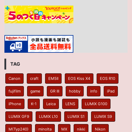
TAG
Canon
craft
EM5II
EOS Kiss X4
EOS R10
fujifilm
game
GR III
hobby
info
iPad
iPhone
K-1
Leica
LENS
LUMIX G100
LUMIX GF9
LUMIX L10
LUMIX S1
LUMIX S9
M(Typ240)
minolta
MX
nikki
Nikon