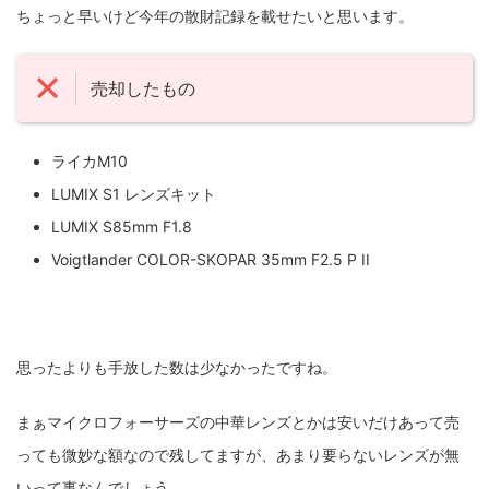
ちょっと早いけど今年の散財記録を載せたいと思います。
ZV-1 II
α1 II
α7CR
α6700
フィルムカメラ
売却したもの
フォクトレンダー
ライカIIf
ライカM4
ライカM10
ライカM10-R
ライカX2
ローライ35
ライカM10
ローライコード
原神
LUMIX S1 レンズキット
LUMIX S85mm F1.8
Voigtlander COLOR-SKOPAR 35mm F2.5 P II
思ったよりも手放した数は少なかったですね。
まぁマイクロフォーサーズの中華レンズとかは安いだけあって売
っても微妙な額なので残してますが、あまり要らないレンズが無
いって事なんでしょう。