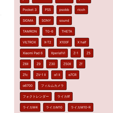
Pocket 3
PS5
psobb
ricoh
SIGMA
SONY
sound
TAMRON
TG-6
THETA
VILTROX
X-T2
X100F
X half
Xiaomi Pad 6
Xperia1VI
Z-1
Z5
Z6II
Z9
Z30
Z50II
Zf
Zfc
ZV-1 II
α1 II
α7CR
α6700
フィルムカメラ
フォクトレンダー
ライカIIf
ライカM4
ライカM10
ライカM10-R