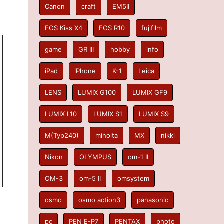
Canon
craft
EM5II
EOS Kiss X4
EOS R10
fujifilm
game
GR III
hobby
info
iPad
iPhone
K-1
Leica
LENS
LUMIX G100
LUMIX GF9
LUMIX L10
LUMIX S1
LUMIX S9
M(Typ240)
minolta
MX
nikki
Nikon
OLYMPUS
om-1 II
OM-3
om-5 II
omsystem
osmo
osmo action3
panasonic
pc
PEN E-P7
PENTAX
photo