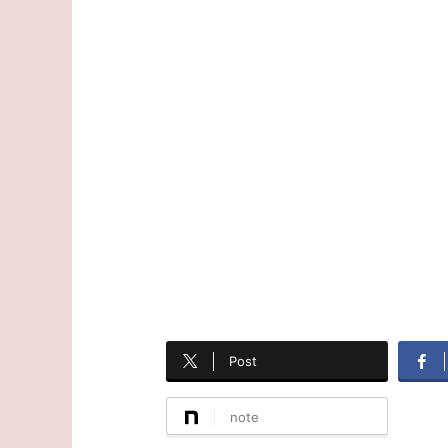
Post
note