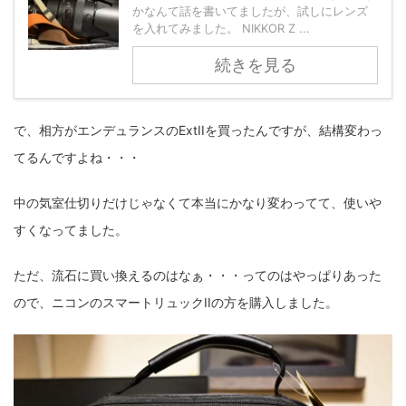
かなんて話を書いてましたが、試しにレンズ
fujifilm
game
GR III
hobby
info
iPad
を入れてみました。 NIKKOR Z ...
iPhone
K-1
Leica
LENS
LUMIX G100
続きを見る
LUMIX GF9
LUMIX L10
LUMIX S1
LUMIX S9
で、相方がエンデュランスのExtIIを買ったんですが、結構変わっ
M(Typ240)
minolta
MX
nikki
Nikon
てるんですよね・・・
OLYMPUS
om-1 II
OM-3
om-5 II
omsystem
中の気室仕切りだけじゃなくて本当にかなり変わってて、使いや
osmo
osmo action3
panasonic
pc
すくなってました。
PEN E-P7
PENTAX
photo
Pocket 3
PS5
ただ、流石に買い換えるのはなぁ・・・ってのはやっぱりあった
psobb
ricoh
SIGMA
SONY
sound
ので、ニコンのスマートリュックIIの方を購入しました。
TAMRON
TG-6
THETA
VILTROX
X-T2
X100F
X half
Xiaomi Pad 6
Xperia1VI
Z-1
Z5
Z6II
Z9
Z30
Z50II
Zf
Zfc