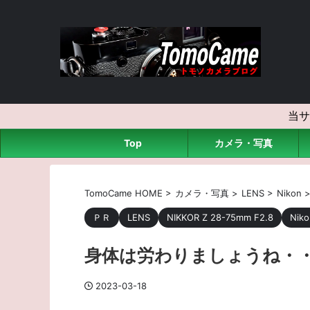
当サ
Top
カメラ・写真
TomoCame HOME
>
カメラ・写真
>
LENS
>
Nikon
ＰＲ
LENS
NIKKOR Z 28-75mm F2.8
Niko
身体は労わりましょうね・
2023-03-18