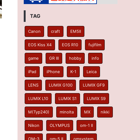
TAG
Canon
craft
EM5II
EOS Kiss X4
EOS R10
fujifilm
game
GR III
hobby
info
iPad
iPhone
K-1
Leica
LENS
LUMIX G100
LUMIX GF9
LUMIX L10
LUMIX S1
LUMIX S9
M(Typ240)
minolta
MX
nikki
Nikon
OLYMPUS
om-1 II
OM-3
om-5 II
omsystem