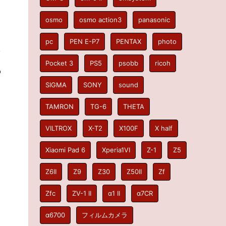
osmo
osmo action3
panasonic
pc
PEN E-P7
PENTAX
photo
Pocket 3
PS5
psobb
ricoh
っ
SIGMA
SONY
sound
TAMRON
TG-6
THETA
VILTROX
X-T2
X100F
X half
Xiaomi Pad 6
Xperia1VI
Z-1
Z5
Z6II
Z9
Z30
Z50II
Zf
Zfc
ZV-1 II
α1 II
α7CR
α6700
フィルムカメラ