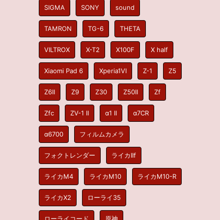
SIGMA
SONY
sound
TAMRON
TG-6
THETA
VILTROX
X-T2
X100F
X half
Xiaomi Pad 6
Xperia1VI
Z-1
Z5
Z6II
Z9
Z30
Z50II
Zf
Zfc
ZV-1 II
α1 II
α7CR
α6700
フィルムカメラ
フォクトレンダー
ライカIIf
ライカM4
ライカM10
ライカM10-R
ライカX2
ローライ35
ローライコード
原神