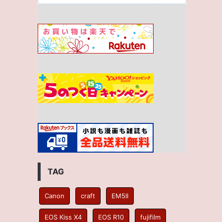
TAG
Canon
craft
EM5II
EOS Kiss X4
EOS R10
fujifilm