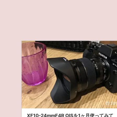
201
XF10-24mmF4R OISを1ヶ月使ってみて