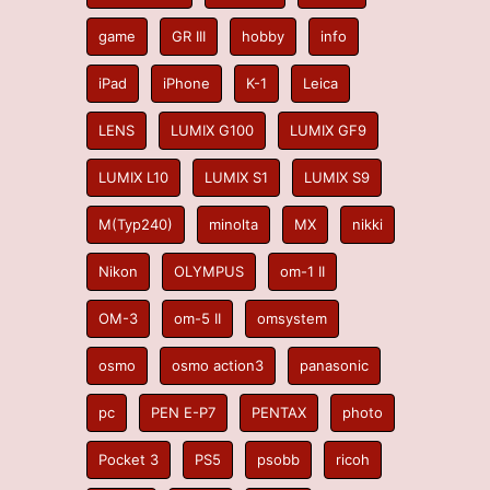
game
GR III
hobby
info
iPad
iPhone
K-1
Leica
LENS
LUMIX G100
LUMIX GF9
LUMIX L10
LUMIX S1
LUMIX S9
M(Typ240)
minolta
MX
nikki
Nikon
OLYMPUS
om-1 II
OM-3
om-5 II
omsystem
osmo
osmo action3
panasonic
pc
PEN E-P7
PENTAX
photo
Pocket 3
PS5
psobb
ricoh