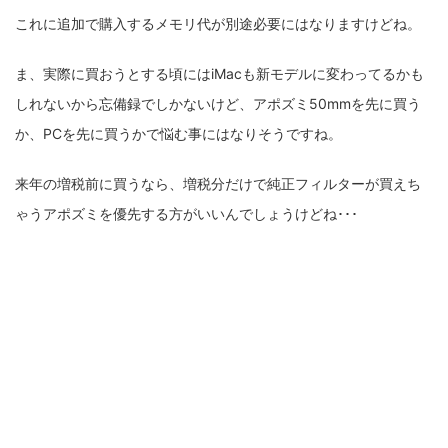
これに追加で購入するメモリ代が別途必要にはなりますけどね。
ま、実際に買おうとする頃にはiMacも新モデルに変わってるかも
しれないから忘備録でしかないけど、アポズミ50mmを先に買う
か、PCを先に買うかで悩む事にはなりそうですね。
来年の増税前に買うなら、増税分だけで純正フィルターが買えち
ゃうアポズミを優先する方がいいんでしょうけどね･･･