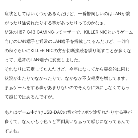
fujifilm
game
GR III
hobby
info
iPad
症状としてはいくつかあるんだけど、一番鬱陶しいのはLANが繋
iPhone
K-1
Leica
LENS
LUMIX G100
がったり途切れたりする事があったりってのかなぁ。
LUMIX GF9
LUMIX L10
LUMIX S1
LUMIX S9
MSIのH87-G43 GAMINGってマザーで、KILLER NICというゲーム
向けのLAN端子と通常のLAN端子を搭載してるんだけど、一昨年
M(Typ240)
minolta
MX
nikki
Nikon
の秋ぐらいにKILLER NICの方が切断接続を繰り返すことが多くな
OLYMPUS
om-1 II
OM-3
om-5 II
omsystem
って、通常のLAN端子に変更しました。
それなりに安定してたんだけど、今年になってから突発的に同じ
osmo
osmo action3
panasonic
pc
状況が出たりでなかったりで、なかなか不安程度を増してます。
PEN E-P7
PENTAX
photo
Pocket 3
PS5
まぁゲームをする事があまりないのでそんなに気にしなくてもっ
て感じではあるんですが。
psobb
ricoh
SIGMA
SONY
sound
TAMRON
TG-6
THETA
VILTROX
X-T2
あとはゲーム中だけUSB-DACの音がボツボツ途切れたりする事が
多くて、なんかもう色々と面倒臭いなぁって感じになってるんで
X100F
X half
Xiaomi Pad 6
Xperia1VI
Z-1
すよね。
Z5
Z6II
Z9
Z30
Z50II
Zf
Zfc