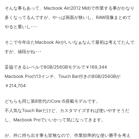
そんな事もあって、Macbook Air(2012 Mid)で作業する事がかなり
ZV-1 II
α1 II
α7CR
α6700
フィルムカメラ
多くなってるんですが、やっぱ画面が狭いし、RAW現像まとめて
フォクトレンダー
ライカIIf
ライカM4
ライカM10
やると重いし･･･
ライカM10-R
ライカX2
ローライ35
そこで今年出たMacbook Airがいいなぁなんて最初は考えてたんで
すが、値段がね･･･
ローライコード
原神
妥協できるレベルで8GB/256GBモデルで￥169,344
Macbook Proの13インチ、Touch Bar付きの8GB/256GBが
￥214,704
どちらも同じ第8世代のCore i5搭載モデルです。
不人気なTouch Barだけど、カスタマイズすれば使いやすそうだ
し、Macbook Proでいいかって気になってきます。
が、外に持ち出す事も皆無なので、作業効率的な使い勝手を考え