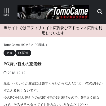
キーワードで検索する
当サイトではアフィリエイト広告及びアドセンス広告を利
用しています
カテゴリー
TomoCame HOME
>
PC関連
>
ＰＲ
PC関連
PC買い替えの忘備録
アーカイブ
2018-12-12
最近･･･というか厳密には去年くらいからなんだけど、PCの調子が
すこぶる良くないです。
タグクラウド
今のPCを組み替えたのが2014年の3月末頃なので、5年近く前な
Canon
craft
EM5II
EOS Kiss X4
EOS R10
ので、そろそろヘタってても仕方ないころなんだけど･･･