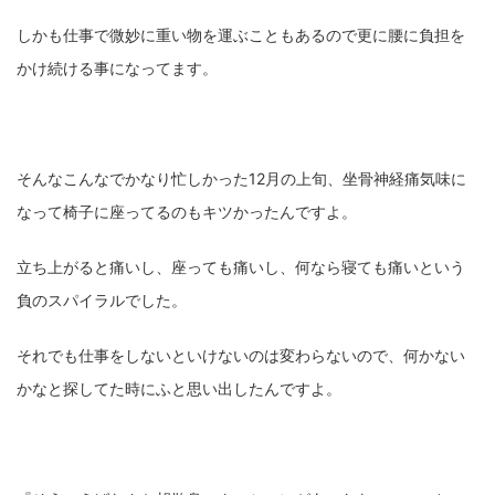
しかも仕事で微妙に重い物を運ぶこともあるので更に腰に負担を
ZV-1 II
α1 II
α7CR
α6700
フィルムカメラ
かけ続ける事になってます。
フォクトレンダー
ライカIIf
ライカM4
ライカM10
ライカM10-R
ライカX2
ローライ35
そんなこんなでかなり忙しかった12月の上旬、坐骨神経痛気味に
ローライコード
原神
なって椅子に座ってるのもキツかったんですよ。
立ち上がると痛いし、座っても痛いし、何なら寝ても痛いという
負のスパイラルでした。
それでも仕事をしないといけないのは変わらないので、何かない
かなと探してた時にふと思い出したんですよ。