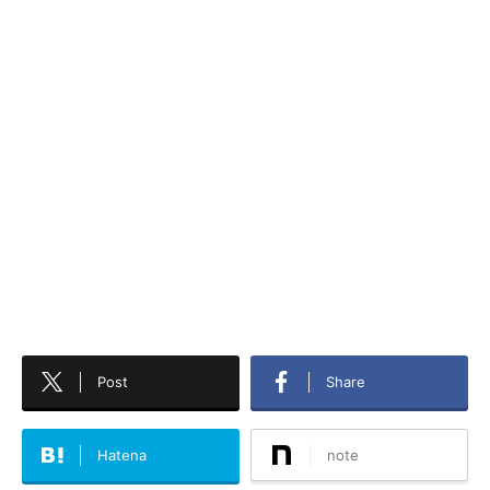
Post
Share
Hatena
note