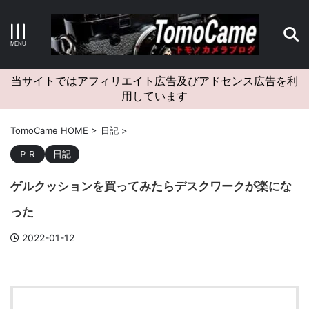
キーワードで検索する
当サイトではアフィリエイト広告及びアドセンス広告を利
用しています
カテゴリー
TomoCame HOME
>
日記
>
ＰＲ
日記
ゲルクッションを買ってみたらデスクワークが楽にな
アーカイブ
った
2022-01-12
タグクラウド
Canon
craft
EM5II
EOS Kiss X4
EOS R10