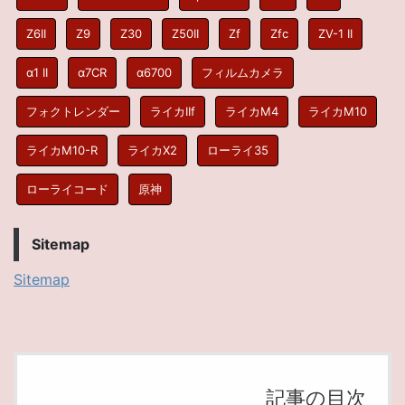
Z6II
Z9
Z30
Z50II
Zf
Zfc
ZV-1 II
α1 II
α7CR
α6700
フィルムカメラ
フォクトレンダー
ライカIIf
ライカM4
ライカM10
ライカM10-R
ライカX2
ローライ35
ローライコード
原神
Sitemap
Sitemap
記事の目次