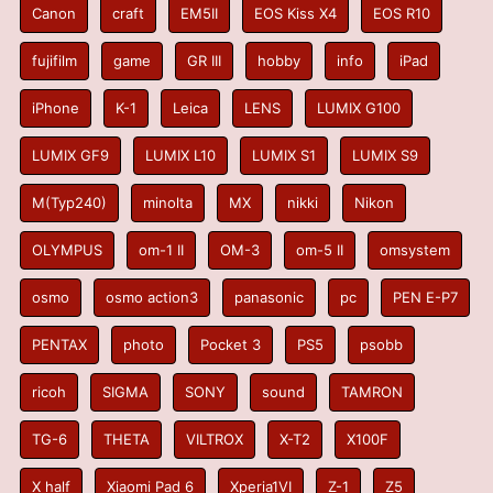
Canon
craft
EM5II
EOS Kiss X4
EOS R10
fujifilm
game
GR III
hobby
info
iPad
iPhone
K-1
Leica
LENS
LUMIX G100
LUMIX GF9
LUMIX L10
LUMIX S1
LUMIX S9
M(Typ240)
minolta
MX
nikki
Nikon
OLYMPUS
om-1 II
OM-3
om-5 II
omsystem
osmo
osmo action3
panasonic
pc
PEN E-P7
PENTAX
photo
Pocket 3
PS5
psobb
ricoh
SIGMA
SONY
sound
TAMRON
TG-6
THETA
VILTROX
X-T2
X100F
X half
Xiaomi Pad 6
Xperia1VI
Z-1
Z5