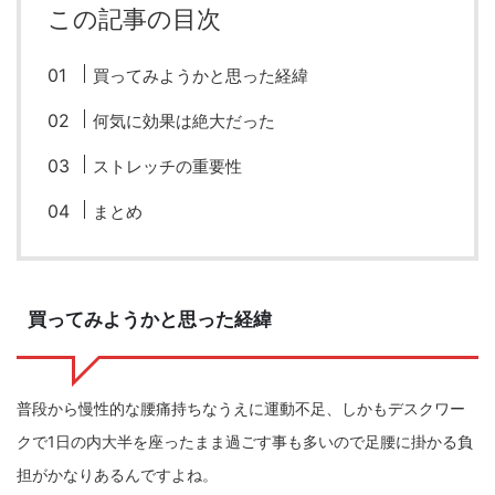
この記事の目次
fujifilm
game
GR III
hobby
info
iPad
iPhone
K-1
Leica
LENS
LUMIX G100
買ってみようかと思った経緯
LUMIX GF9
LUMIX L10
LUMIX S1
LUMIX S9
何気に効果は絶大だった
M(Typ240)
minolta
MX
nikki
Nikon
ストレッチの重要性
OLYMPUS
om-1 II
OM-3
om-5 II
omsystem
まとめ
osmo
osmo action3
panasonic
pc
PEN E-P7
PENTAX
photo
Pocket 3
PS5
買ってみようかと思った経緯
psobb
ricoh
SIGMA
SONY
sound
TAMRON
TG-6
THETA
VILTROX
X-T2
普段から慢性的な腰痛持ちなうえに運動不足、しかもデスクワー
クで1日の内大半を座ったまま過ごす事も多いので足腰に掛かる負
X100F
X half
Xiaomi Pad 6
Xperia1VI
Z-1
担がかなりあるんですよね。
Z5
Z6II
Z9
Z30
Z50II
Zf
Zfc