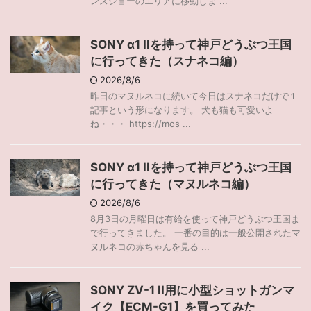
ンスショーのエリアに移動しま ...
SONY α1 IIを持って神戸どうぶつ王国
に行ってきた（スナネコ編）
2026/8/6
昨日のマヌルネコに続いて今日はスナネコだけで１
記事という形になります。 犬も猫も可愛いよ
ね・・・ https://mos ...
SONY α1 IIを持って神戸どうぶつ王国
に行ってきた（マヌルネコ編）
2026/8/6
8月3日の月曜日は有給を使って神戸どうぶつ王国ま
で行ってきました。 一番の目的は一般公開されたマ
ヌルネコの赤ちゃんを見る ...
SONY ZV-1 II用に小型ショットガンマ
イク【ECM-G1】を買ってみた