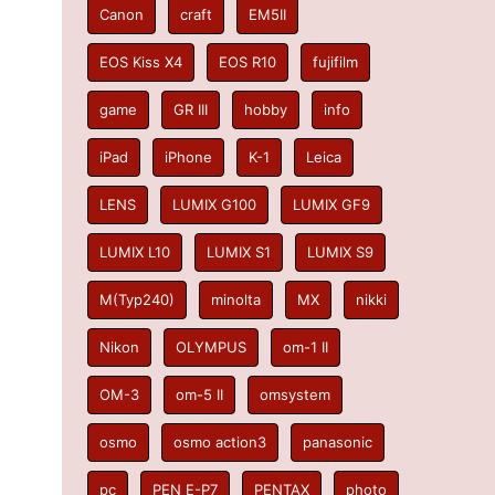
Canon
craft
EM5II
EOS Kiss X4
EOS R10
fujifilm
game
GR III
hobby
info
iPad
iPhone
K-1
Leica
LENS
LUMIX G100
LUMIX GF9
LUMIX L10
LUMIX S1
LUMIX S9
M(Typ240)
minolta
MX
nikki
Nikon
OLYMPUS
om-1 II
OM-3
om-5 II
omsystem
osmo
osmo action3
panasonic
pc
PEN E-P7
PENTAX
photo