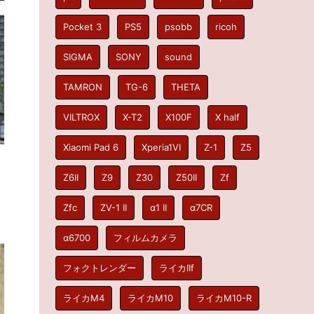
Pocket 3
PS5
psobb
ricoh
SIGMA
SONY
sound
TAMRON
TG-6
THETA
VILTROX
X-T2
X100F
X half
Xiaomi Pad 6
Xperia1VI
Z-1
Z5
Z6II
Z9
Z30
Z50II
Zf
Zfc
ZV-1 II
α1 II
α7CR
α6700
フィルムカメラ
フォクトレンダー
ライカIIf
ライカM4
ライカM10
ライカM10-R