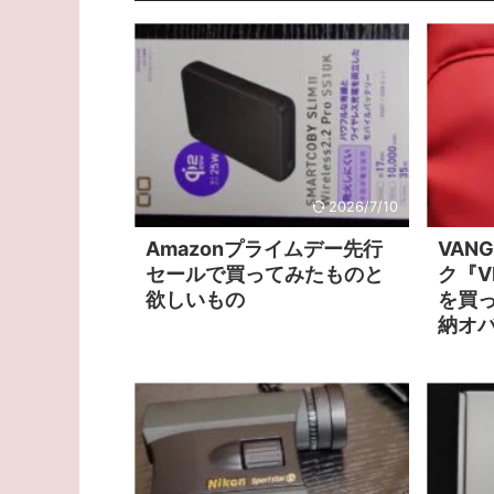
2026/7/10
Amazonプライムデー先行
VAN
セールで買ってみたものと
ク『VE
欲しいもの
を買
納オ