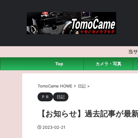
当サ
Top
カメラ・写真
TomoCame HOME
>
日記
>
ＰＲ
日記
【お知らせ】過去記事が最
2023-02-21