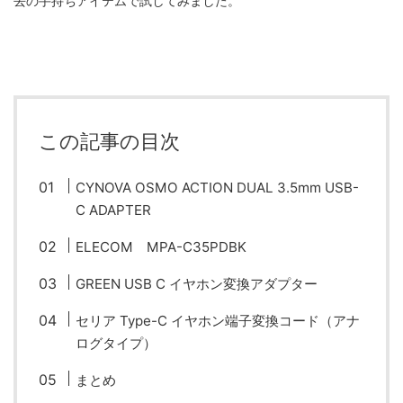
去の手持ちアイテムで試してみました。
fujifilm
game
GR III
hobby
info
iPad
iPhone
K-1
Leica
LENS
LUMIX G100
LUMIX GF9
LUMIX L10
LUMIX S1
LUMIX S9
M(Typ240)
minolta
MX
nikki
Nikon
この記事の目次
OLYMPUS
om-1 II
OM-3
om-5 II
omsystem
CYNOVA OSMO ACTION DUAL 3.5mm USB-
osmo
osmo action3
panasonic
pc
C ADAPTER
PEN E-P7
ELECOM MPA-C35PDBK
PENTAX
photo
Pocket 3
PS5
GREEN USB C イヤホン変換アダプター
psobb
ricoh
SIGMA
SONY
sound
セリア Type-C イヤホン端子変換コード（アナ
TAMRON
TG-6
THETA
VILTROX
X-T2
ログタイプ）
X100F
X half
Xiaomi Pad 6
Xperia1VI
Z-1
まとめ
Z5
Z6II
Z9
Z30
Z50II
Zf
Zfc