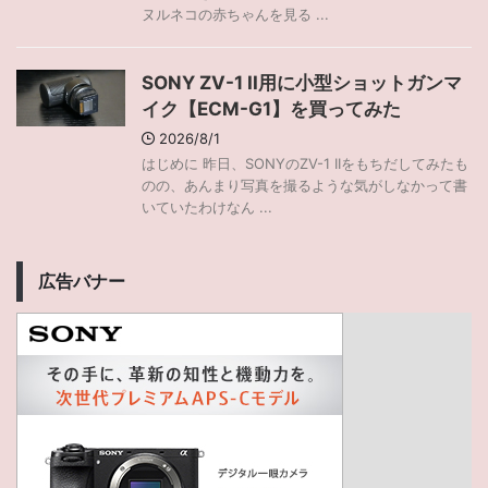
ヌルネコの赤ちゃんを見る ...
SONY ZV-1 II用に小型ショットガンマ
イク【ECM-G1】を買ってみた
2026/8/1
はじめに 昨日、SONYのZV-1 IIをもちだしてみたも
のの、あんまり写真を撮るような気がしなかって書
いていたわけなん ...
広告バナー