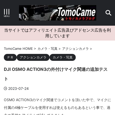
キーワードで検索する
当サイトではアフィリエイト広告及びアドセンス広告を利
用しています
カテゴリー
TomoCame HOME
>
カメラ・写真
>
アクションカメラ
>
ＰＲ
アクションカメラ
カメラ・写真
DJI OSMO ACTION3の外付けマイク関連の追加テス
アーカイブ
ト
2023-07-24
タグクラウド
OSMO ACTION3のマイク関連でコメントを頂いた中で、マイクに
付属の4極ケーブルを使用すれば使えるものもあるという事で、過
Canon
craft
EM5II
EOS Kiss X4
EOS R10