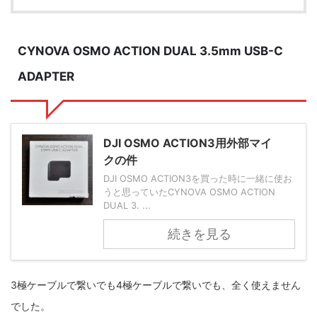
ZV-1 II
α1 II
α7CR
α6700
フィルムカメラ
CYNOVA OSMO ACTION DUAL 3.5mm USB-C
フォクトレンダー
ライカIIf
ライカM4
ライカM10
ADAPTER
ライカM10-R
ライカX2
ローライ35
ローライコード
原神
DJI OSMO ACTION3用外部マイ
クの件
DJI OSMO ACTION3を買った時に一緒に使お
うと思っていたCYNOVA OSMO ACTION
DUAL 3. ...
続きを見る
3極ケーブルで繋いでも4極ケーブルで繋いでも、全く使えません
でした。