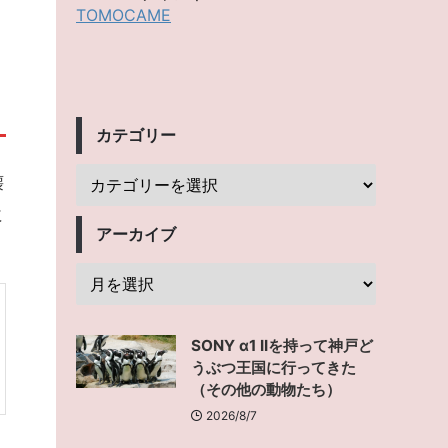
TOMOCAME
カテゴリー
壊
に
アーカイブ
SONY α1 IIを持って神戸ど
うぶつ王国に行ってきた
（その他の動物たち）
2026/8/7