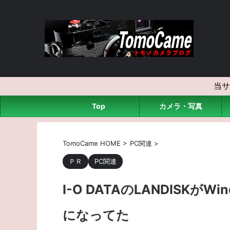
当サ
Top
カメラ・写真
TomoCame HOME
>
PC関連
>
ＰＲ
PC関連
I-O DATAのLANDISK
になってた