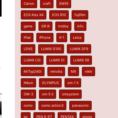
Canon
craft
EM5II
EOS Kiss X4
EOS R10
fujifilm
game
GR III
hobby
info
iPad
iPhone
K-1
Leica
LENS
LUMIX G100
LUMIX GF9
LUMIX L10
LUMIX S1
LUMIX S9
ス
M(Typ240)
minolta
MX
nikki
Nikon
OLYMPUS
om-1 II
OM-3
om-5 II
omsystem
osmo
osmo action3
panasonic
pc
PEN E-P7
PENTAX
photo