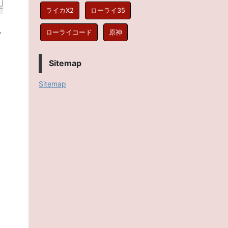
ライカX2
ローライ35
ル
ローライコード
原神
Sitemap
Sitemap
い