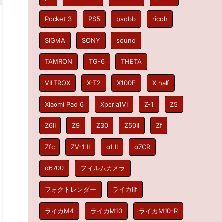
Pocket 3
PS5
psobb
ricoh
SIGMA
SONY
sound
TAMRON
TG-6
THETA
VILTROX
X-T2
X100F
X half
Xiaomi Pad 6
Xperia1VI
Z-1
Z5
Z6II
Z9
Z30
Z50II
Zf
Zfc
ZV-1 II
α1 II
α7CR
α6700
フィルムカメラ
フォクトレンダー
ライカIIf
ライカM4
ライカM10
ライカM10-R