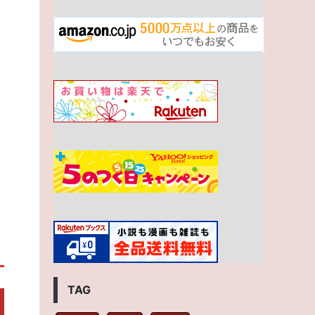
と
TAG