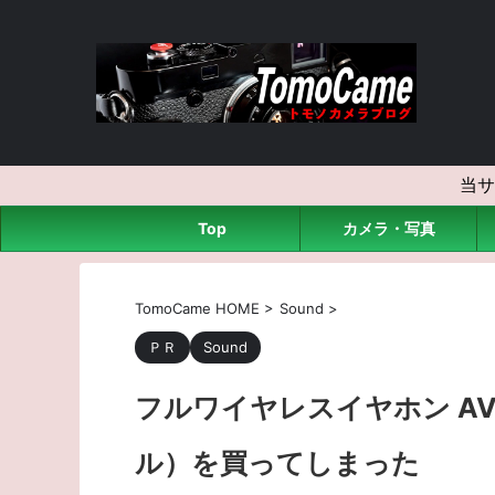
当サ
Top
カメラ・写真
TomoCame HOME
>
Sound
>
ＰＲ
Sound
フルワイヤレスイヤホン AVIOT
ル）を買ってしまった