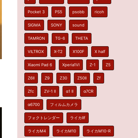
Pocket 3
PS5
psobb
ricoh
SIGMA
SONY
sound
TAMRON
TG-6
THETA
VILTROX
X-T2
X100F
X half
Xiaomi Pad 6
Xperia1VI
Z-1
Z5
Z6II
Z9
Z30
Z50II
Zf
Zfc
ZV-1 II
α1 II
α7CR
α6700
フィルムカメラ
フォクトレンダー
ライカIIf
ライカM4
ライカM10
ライカM10-R