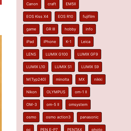
Canon
craft
EM5II
EOS Kiss X4
EOS R10
fujifilm
game
GR III
hobby
info
iPad
iPhone
K-1
Leica
LENS
LUMIX G100
LUMIX GF9
LUMIX L10
LUMIX S1
LUMIX S9
M(Typ240)
minolta
MX
nikki
Nikon
OLYMPUS
om-1 II
OM-3
om-5 II
omsystem
osmo
osmo action3
panasonic
pc
PEN E-P7
PENTAX
photo