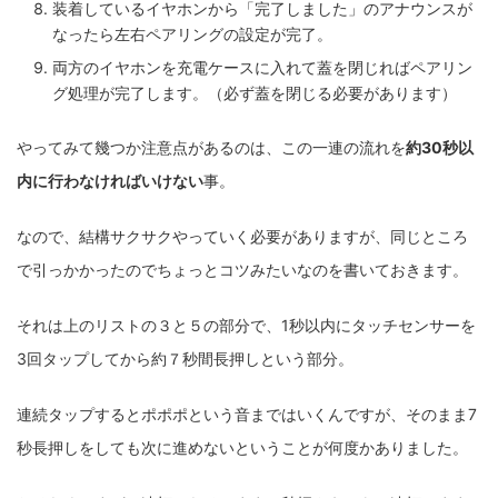
装着しているイヤホンから「完了しました」のアナウンスが
なったら左右ペアリングの設定が完了。
両方のイヤホンを充電ケースに入れて蓋を閉じればペアリン
グ処理が完了します。（必ず蓋を閉じる必要があります）
やってみて幾つか注意点があるのは、この一連の流れを
約30秒以
内に行わなければいけない
事。
なので、結構サクサクやっていく必要がありますが、同じところ
で引っかかったのでちょっとコツみたいなのを書いておきます。
それは上のリストの３と５の部分で、1秒以内にタッチセンサーを
3回タップしてから約７秒間長押しという部分。
連続タップするとポポポという音まではいくんですが、そのまま7
秒長押しをしても次に進めないということが何度かありました。