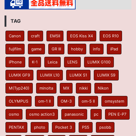
TAG
Canon
craft
EM5II
EOS Kiss X4
EOS R10
fujifilm
game
GR III
hobby
info
iPad
iPhone
K-1
Leica
LENS
LUMIX G100
LUMIX GF9
LUMIX L10
LUMIX S1
LUMIX S9
M(Typ240)
minolta
MX
nikki
Nikon
OLYMPUS
om-1 II
OM-3
om-5 II
omsystem
osmo
osmo action3
panasonic
pc
PEN E-P7
PENTAX
photo
Pocket 3
PS5
psobb