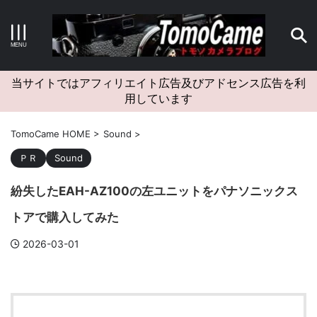
キーワードで検索する
当サイトではアフィリエイト広告及びアドセンス広告を利
用しています
カテゴリー
TomoCame HOME
>
Sound
>
ＰＲ
Sound
紛失したEAH-AZ100の左ユニットをパナソニックス
アーカイブ
トアで購入してみた
2026-03-01
タグクラウド
Canon
craft
EM5II
EOS Kiss X4
EOS R10