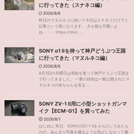
に行ってきた（スナネコ編）
2026/8/6
昨日のマヌルネコに続いて今日はスナネコだけで１
記事という形になります。 犬も猫も可愛いよ
ね・・・ https://mos ...
SONY α1 IIを持って神戸どうぶつ王国
に行ってきた（マヌルネコ編）
2026/8/6
8月3日の月曜日は有給を使って神戸どうぶつ王国ま
で行ってきました。 一番の目的は一般公開されたマ
ヌルネコの赤ちゃんを見る ...
SONY ZV-1 II用に小型ショットガンマ
イク【ECM-G1】を買ってみた
2026/8/1
はじめに 昨日、SONYのZV-1 IIをもちだしてみたも
のの、あんまり写真を撮るような気がしなかって書