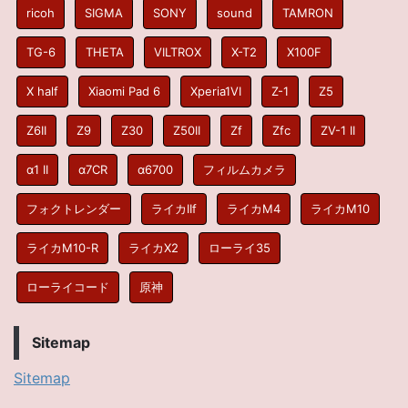
ricoh
SIGMA
SONY
sound
TAMRON
TG-6
THETA
VILTROX
X-T2
X100F
X half
Xiaomi Pad 6
Xperia1VI
Z-1
Z5
Z6II
Z9
Z30
Z50II
Zf
Zfc
ZV-1 II
α1 II
α7CR
α6700
フィルムカメラ
フォクトレンダー
ライカIIf
ライカM4
ライカM10
ライカM10-R
ライカX2
ローライ35
ローライコード
原神
Sitemap
Sitemap