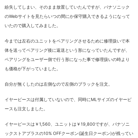
紛失してしまい、そのまま放置していたんですが、パナソニック
ZV-1 II
α1 II
α7CR
α6700
フィルムカメラ
のWebサイトを見たらいつの間にか保守購入できるようになって
いたので購入してみました。
フォクトレンダー
ライカIIf
ライカM4
ライカM10
ライカM10-R
ライカX2
ローライ35
今までは左右のユニットをペアリングさせるために修理扱いで本
体を送ってペアリング後に返送という形になっていたんですが、
ローライコード
原神
ペアリングをユーザー側で行う形になった事で修理扱いの時より
も価格が下がっていました。
自分が無くしたのは左側なので左側のブラックを注文。
イヤーピースは付属していないので、同時にMLサイズのイヤーピ
ースも注文しました。
イヤーピースは￥1,560、ユニットは￥19,800ですが、パナソニ
ックストアプラスの10% OFFクーポン(誕生日クーポン)が残ってい