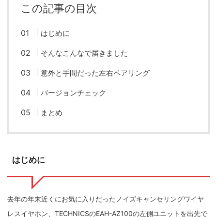
この記事の目次
fujifilm
game
GR III
hobby
info
iPad
iPhone
K-1
Leica
LENS
LUMIX G100
はじめに
LUMIX GF9
LUMIX L10
LUMIX S1
LUMIX S9
そんなこんなで届きました
M(Typ240)
minolta
MX
nikki
Nikon
意外と手間だった左右ペアリング
OLYMPUS
om-1 II
OM-3
om-5 II
omsystem
バージョンチェック
osmo
osmo action3
panasonic
pc
まとめ
PEN E-P7
PENTAX
photo
Pocket 3
PS5
psobb
ricoh
SIGMA
SONY
sound
はじめに
TAMRON
TG-6
THETA
VILTROX
X-T2
X100F
X half
Xiaomi Pad 6
Xperia1VI
Z-1
去年の年末近くにお気に入りだったノイズキャンセリングワイヤ
レスイヤホン、TECHNICSのEAH-AZ100の左側ユニットを出先で
Z5
Z6II
Z9
Z30
Z50II
Zf
Zfc