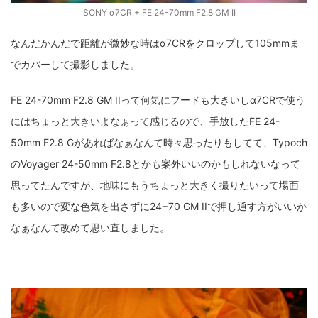
SONY α7CR + FE 24-70mm F2.8 GM II
なんだかんだで距離が微妙な時はα7CRをクロップして105mmま
でカバーして撮影しました。
FE 24-70mm F2.8 GM IIって何気にフードも大きいしα7CRで使う
にはちょっと大きいよなぁって感じるので、手放したFE 24-
50mm F2.8 Gがあればなぁなんて時々思ったりもしてて、Typoch
のVoyager 24-50mm F2.8とかも案外いいのかもしれないなって
思ってたんですが、地味にもうちょっと大きく撮りたいって場面
も多いので変な色気を出さずに24−70 GM IIで押し通す方がいいか
なぁなんて改めて思い直しました。