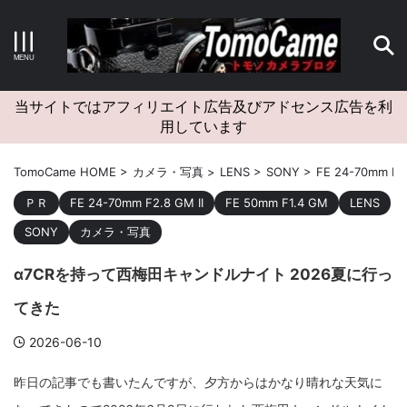
キーワードで検索する
当サイトではアフィリエイト広告及びアドセンス広告を利
用しています
カテゴリー
TomoCame HOME
>
カメラ・写真
>
LENS
>
SONY
>
FE 24-70mm F2.
ＰＲ
FE 24-70mm F2.8 GM II
FE 50mm F1.4 GM
LENS
SONY
カメラ・写真
アーカイブ
α7CRを持って西梅田キャンドルナイト 2026夏に行っ
てきた
2026-06-10
タグクラウド
昨日の記事でも書いたんですが、夕方からはかなり晴れな天気に
Canon
craft
EM5II
EOS Kiss X4
EOS R10