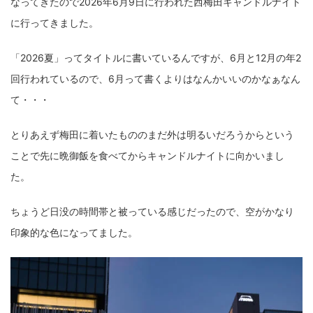
なってきたので2026年6月9日に行われた西梅田キャンドルナイト
fujifilm
game
GR III
hobby
info
iPad
に行ってきました。
iPhone
K-1
Leica
LENS
LUMIX G100
「2026夏」ってタイトルに書いているんですが、6月と12月の年2
LUMIX GF9
LUMIX L10
LUMIX S1
LUMIX S9
回行われているので、6月って書くよりはなんかいいのかなぁなん
て・・・
M(Typ240)
minolta
MX
nikki
Nikon
OLYMPUS
om-1 II
OM-3
om-5 II
omsystem
とりあえず梅田に着いたもののまだ外は明るいだろうからという
ことで先に晩御飯を食べてからキャンドルナイトに向かいまし
osmo
osmo action3
panasonic
pc
た。
PEN E-P7
PENTAX
photo
Pocket 3
PS5
ちょうど日没の時間帯と被っている感じだったので、空がかなり
psobb
ricoh
SIGMA
SONY
sound
印象的な色になってました。
TAMRON
TG-6
THETA
VILTROX
X-T2
X100F
X half
Xiaomi Pad 6
Xperia1VI
Z-1
Z5
Z6II
Z9
Z30
Z50II
Zf
Zfc