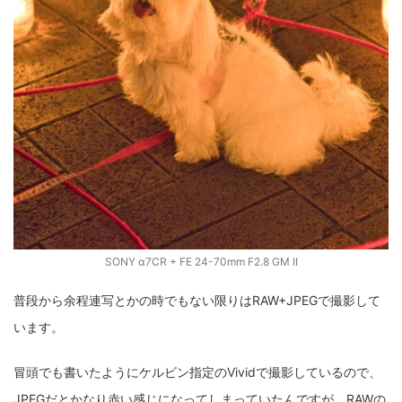
SONY α7CR + FE 24-70mm F2.8 GM II
普段から余程連写とかの時でもない限りはRAW+JPEGで撮影して
います。
冒頭でも書いたようにケルビン指定のVividで撮影しているので、
JPEGだとかなり赤い感じになってしまっていたんですが、RAWの