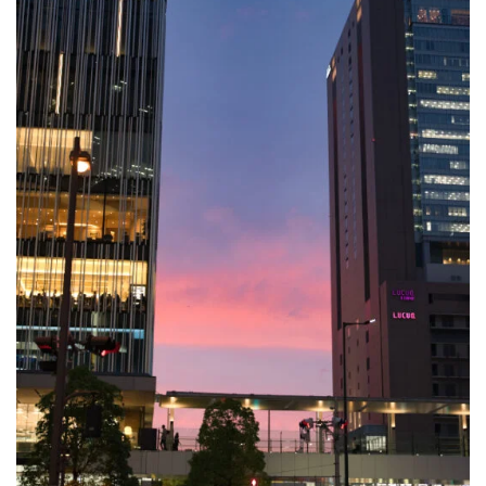
ZV-1 II
α1 II
α7CR
α6700
フィルムカメラ
フォクトレンダー
ライカIIf
ライカM4
ライカM10
ライカM10-R
ライカX2
ローライ35
ローライコード
原神