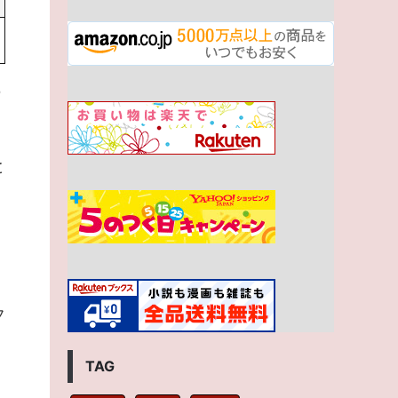
の
と
フ
TAG