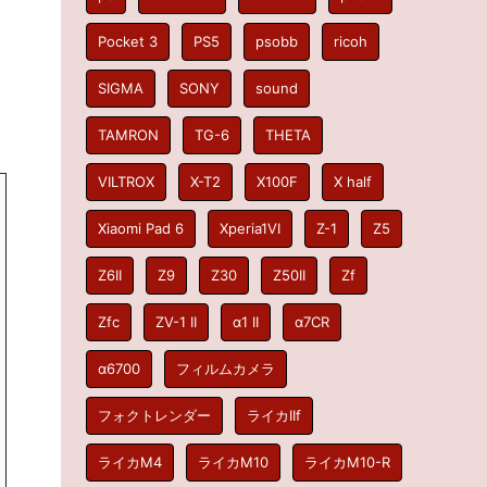
Pocket 3
PS5
psobb
ricoh
SIGMA
SONY
sound
TAMRON
TG-6
THETA
VILTROX
X-T2
X100F
X half
Xiaomi Pad 6
Xperia1VI
Z-1
Z5
Z6II
Z9
Z30
Z50II
Zf
Zfc
ZV-1 II
α1 II
α7CR
α6700
フィルムカメラ
フォクトレンダー
ライカIIf
ライカM4
ライカM10
ライカM10-R