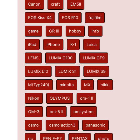
Canon
craft
EM5II
EOS Kiss X4
EOS R10
fujifilm
game
GR III
hobby
info
iPad
iPhone
K-1
Leica
LENS
LUMIX G100
LUMIX GF9
LUMIX L10
LUMIX S1
LUMIX S9
M(Typ240)
minolta
MX
nikki
Nikon
OLYMPUS
om-1 II
OM-3
om-5 II
omsystem
osmo
osmo action3
panasonic
pc
PEN E-P7
PENTAX
photo