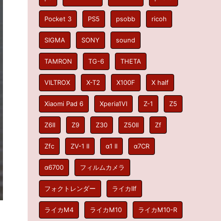
Pocket 3
PS5
psobb
ricoh
SIGMA
SONY
sound
TAMRON
TG-6
THETA
VILTROX
X-T2
X100F
X half
Xiaomi Pad 6
Xperia1VI
Z-1
Z5
Z6II
Z9
Z30
Z50II
Zf
Zfc
ZV-1 II
α1 II
α7CR
α6700
フィルムカメラ
フォクトレンダー
ライカIIf
ライカM4
ライカM10
ライカM10-R