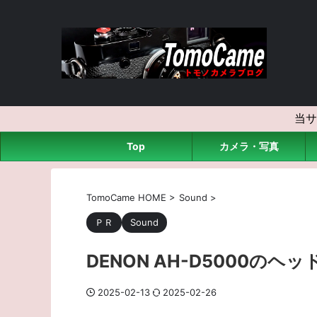
当サ
Top
カメラ・写真
TomoCame HOME
>
Sound
>
ＰＲ
Sound
DENON AH-D5000
2025-02-13
2025-02-26