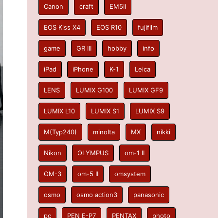
Canon
craft
EM5II
EOS Kiss X4
EOS R10
fujifilm
game
GR III
hobby
info
iPad
iPhone
K-1
Leica
LENS
LUMIX G100
LUMIX GF9
LUMIX L10
LUMIX S1
LUMIX S9
M(Typ240)
minolta
MX
nikki
Nikon
OLYMPUS
om-1 II
OM-3
om-5 II
omsystem
osmo
osmo action3
panasonic
pc
PEN E-P7
PENTAX
photo