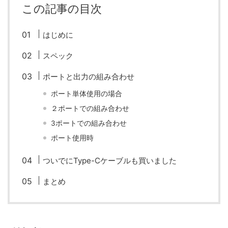
この記事の目次
fujifilm
game
GR III
hobby
info
iPad
iPhone
K-1
Leica
LENS
LUMIX G100
はじめに
LUMIX GF9
LUMIX L10
LUMIX S1
LUMIX S9
スペック
M(Typ240)
minolta
MX
nikki
Nikon
ポートと出力の組み合わせ
ポート単体使用の場合
OLYMPUS
om-1 II
OM-3
om-5 II
omsystem
２ポートでの組み合わせ
osmo
osmo action3
panasonic
pc
3ポートでの組み合わせ
ポート使用時
PEN E-P7
PENTAX
photo
Pocket 3
PS5
ついでにType-Cケーブルも買いました
psobb
ricoh
SIGMA
SONY
sound
まとめ
TAMRON
TG-6
THETA
VILTROX
X-T2
X100F
X half
Xiaomi Pad 6
Xperia1VI
Z-1
Z5
Z6II
Z9
Z30
Z50II
Zf
Zfc