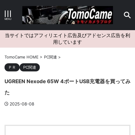
キーワードで検索する
当サイトではアフィリエイト広告及びアドセンス広告を利
用しています
カテゴリー
TomoCame HOME
>
PC関連
>
ＰＲ
PC関連
UGREEN Nexode 65W 4ポートUSB充電器を買ってみ
アーカイブ
た
2025-08-08
タグクラウド
Canon
craft
EM5II
EOS Kiss X4
EOS R10