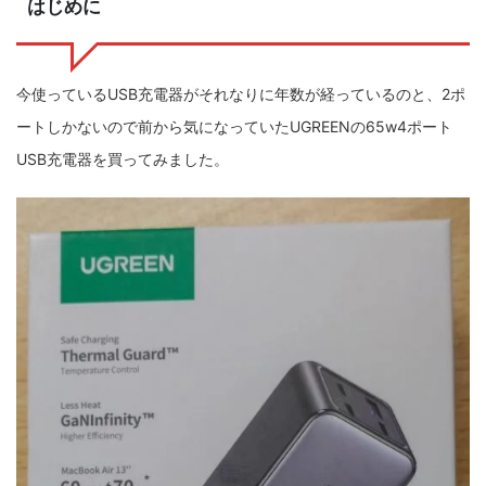
はじめに
ZV-1 II
α1 II
α7CR
α6700
フィルムカメラ
フォクトレンダー
ライカIIf
ライカM4
ライカM10
今使っているUSB充電器がそれなりに年数が経っているのと、2ポ
ートしかないので前から気になっていたUGREENの65w4ポート
ライカM10-R
ライカX2
ローライ35
USB充電器を買ってみました。
ローライコード
原神