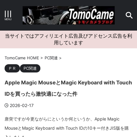
キーワードで検索する
当サイトではアフィリエイト広告及びアドセンス広告を利
用しています
カテゴリー
TomoCame HOME
>
PC関連
>
ＰＲ
PC関連
Apple Magic MouseとMagic Keyboard with Touch
アーカイブ
IDを買ったら激快適になった件
2026-02-17
タグクラウド
唐突ですが今更ながらにというか何というか、Apple Magic
MouseとMagic Keyboard with Touch IDの10キー付きJIS版を購
Canon
craft
EM5II
EOS Kiss X4
EOS R10