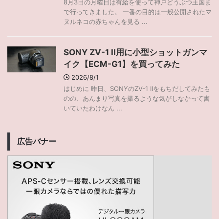
8月3日の月曜日は有給を使って神戸どうぶつ王国ま
で行ってきました。 一番の目的は一般公開されたマ
ヌルネコの赤ちゃんを見る ...
SONY ZV-1 II用に小型ショットガンマ
イク【ECM-G1】を買ってみた
2026/8/1
はじめに 昨日、SONYのZV-1 IIをもちだしてみたも
のの、あんまり写真を撮るような気がしなかって書
いていたわけなん ...
広告バナー