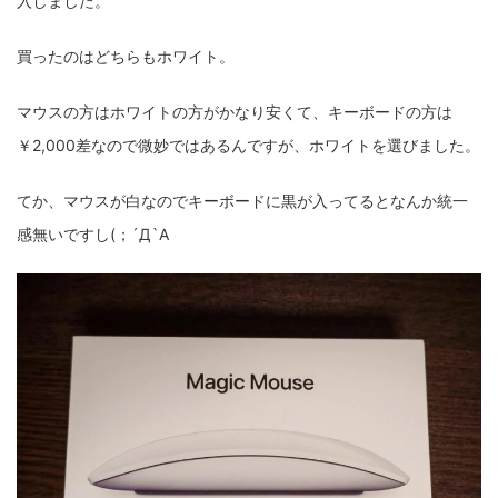
入しました。
fujifilm
game
GR III
hobby
info
iPad
買ったのはどちらもホワイト。
iPhone
K-1
Leica
LENS
LUMIX G100
マウスの方はホワイトの方がかなり安くて、キーボードの方は
LUMIX GF9
LUMIX L10
LUMIX S1
LUMIX S9
￥2,000差なので微妙ではあるんですが、ホワイトを選びました。
M(Typ240)
minolta
MX
nikki
Nikon
てか、マウスが白なのでキーボードに黒が入ってるとなんか統一
OLYMPUS
om-1 II
OM-3
om-5 II
omsystem
感無いですし(；´Д`A
osmo
osmo action3
panasonic
pc
PEN E-P7
PENTAX
photo
Pocket 3
PS5
psobb
ricoh
SIGMA
SONY
sound
TAMRON
TG-6
THETA
VILTROX
X-T2
X100F
X half
Xiaomi Pad 6
Xperia1VI
Z-1
Z5
Z6II
Z9
Z30
Z50II
Zf
Zfc