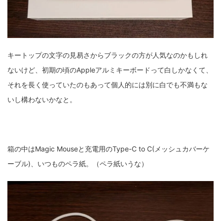
ZV-1 II
α1 II
α7CR
α6700
フィルムカメラ
フォクトレンダー
ライカIIf
ライカM4
ライカM10
キートップの文字の見易さからブラックの方が人気なのかもしれ
ライカM10-R
ライカX2
ローライ35
ないけど、初期の頃のAppleアルミキーボードって白しかなくて、
ローライコード
原神
それを長く使っていたのもあって個人的には別に白でも不満もな
いし構わないかなと。
箱の中はMagic Mouseと充電用のType-C to C(メッシュカバーケ
ーブル)、いつものペラ紙。（ペラ紙いうな）