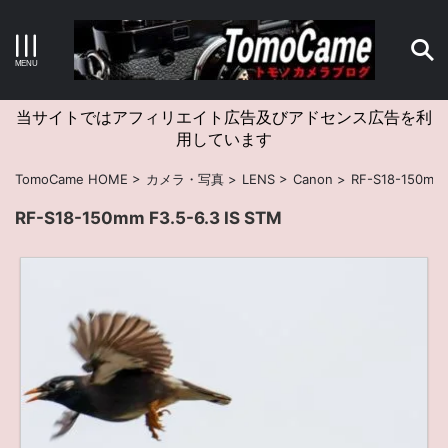
キーワードで検索する
当サイトではアフィリエイト広告及びアドセンス広告を利
用しています
カテゴリー
TomoCame HOME
>
カメラ・写真
>
LENS
>
Canon
>
RF-S18-150mm 
RF-S18-150mm F3.5-6.3 IS STM
アーカイブ
タグクラウド
Canon
craft
EM5II
EOS Kiss X4
EOS R10