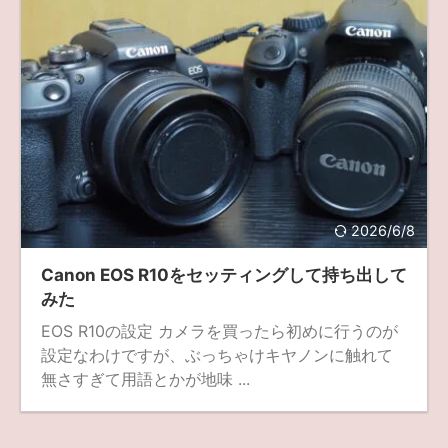
2026/6/8
Canon EOS R10をセッティングして持ち出して
みた
EOS R10の設定 カメラを買ったら初めに行うのが
設定なわけですが、ぶっちゃけキヤノンに触れて
無さすぎて用語とかが地味 ...