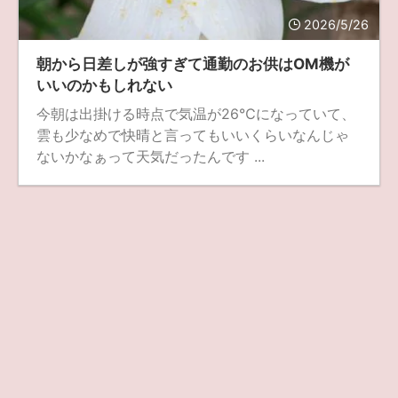
2026/5/26
ZV-1 II
α1 II
α7CR
α6700
フィルムカメラ
朝から日差しが強すぎて通勤のお供はOM機が
フォクトレンダー
ライカIIf
ライカM4
ライカM10
いいのかもしれない
ライカM10-R
ライカX2
ローライ35
今朝は出掛ける時点で気温が26℃になっていて、
雲も少なめで快晴と言ってもいいくらいなんじゃ
ローライコード
原神
ないかなぁって天気だったんです ...