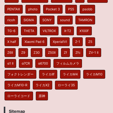
PENTAX
photo
Pocket 3
PS5
psobb
ricoh
SIGMA
SONY
sound
TAMRON
TG-6
THETA
VILTROX
X-T2
X100F
X half
Xiaomi Pad 6
Xperia1VI
Z-1
Z5
Z6II
Z9
Z30
Z50II
Zf
Zfc
ZV-1 II
α1 II
α7CR
α6700
フィルムカメラ
フォクトレンダー
ライカIIf
ライカM4
ライカM10
ライカM10-R
ライカX2
ローライ35
ローライコード
原神
Sitemap