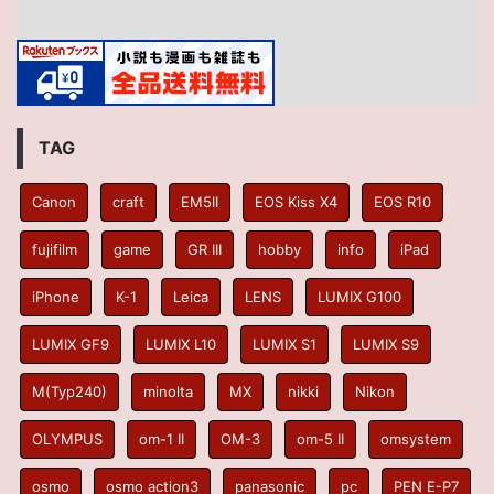
TAG
Canon
craft
EM5II
EOS Kiss X4
EOS R10
fujifilm
game
GR III
hobby
info
iPad
iPhone
K-1
Leica
LENS
LUMIX G100
LUMIX GF9
LUMIX L10
LUMIX S1
LUMIX S9
M(Typ240)
minolta
MX
nikki
Nikon
OLYMPUS
om-1 II
OM-3
om-5 II
omsystem
osmo
osmo action3
panasonic
pc
PEN E-P7