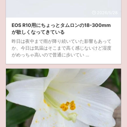
fujifilm
game
GR III
hobby
info
iPad
2026/5/28
iPhone
K-1
Leica
LENS
LUMIX G100
EOS R10用にちょっとタムロンの18-300mm
LUMIX GF9
LUMIX L10
LUMIX S1
LUMIX S9
が欲しくなってきている
昨日は夜中まで雨が降り続いていた影響もあって
M(Typ240)
minolta
MX
nikki
Nikon
か、今日は気温はそこまで高く感じないけど湿度
OLYMPUS
om-1 II
OM-3
om-5 II
omsystem
がめっちゃ高いので普通に歩いてい ...
osmo
osmo action3
panasonic
pc
PEN E-P7
PENTAX
photo
Pocket 3
PS5
psobb
ricoh
SIGMA
SONY
sound
TAMRON
TG-6
THETA
VILTROX
X-T2
X100F
X half
Xiaomi Pad 6
Xperia1VI
Z-1
Z5
Z6II
Z9
Z30
Z50II
Zf
Zfc