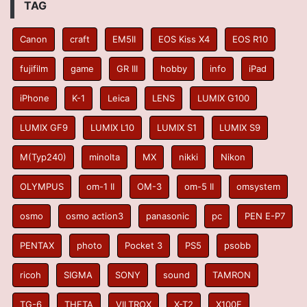
TAG
Canon
craft
EM5II
EOS Kiss X4
EOS R10
fujifilm
game
GR III
hobby
info
iPad
iPhone
K-1
Leica
LENS
LUMIX G100
LUMIX GF9
LUMIX L10
LUMIX S1
LUMIX S9
M(Typ240)
minolta
MX
nikki
Nikon
OLYMPUS
om-1 II
OM-3
om-5 II
omsystem
osmo
osmo action3
panasonic
pc
PEN E-P7
PENTAX
photo
Pocket 3
PS5
psobb
ricoh
SIGMA
SONY
sound
TAMRON
TG-6
THETA
VILTROX
X-T2
X100F