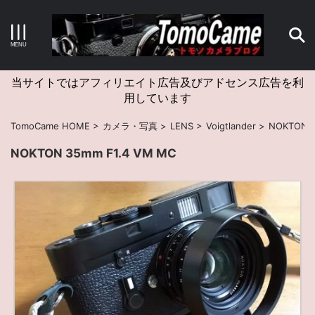
キーワードで検索する
当サイトではアフィリエイト広告及びアドセンス広告を利
用しています
カテゴリー
TomoCame HOME
>
カメラ・写真
>
LENS
>
Voigtlander
>
NOKTON 3
NOKTON 35mm F1.4 VM MC
アーカイブ
タグクラウド
Canon
craft
EM5II
EOS Kiss X4
EOS R10