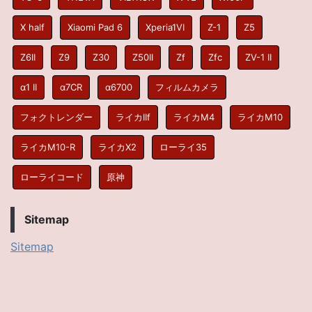
X half
Xiaomi Pad 6
Xperia1VI
Z-1
Z5
Z6II
Z9
Z30
Z50II
Zf
Zfc
ZV-1 II
α1 II
α7CR
α6700
フィルムカメラ
フォクトレンダー
ライカIIf
ライカM4
ライカM10
ライカM10-R
ライカX2
ローライ35
ローライコード
原神
Sitemap
Sitemap