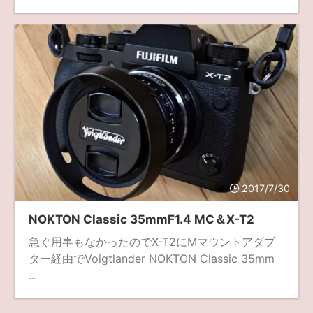
2017/7/30
NOKTON Classic 35mmF1.4 MC＆X-T2
急ぐ用事もなかったのでX-T2にMマウントアダプ
ター経由でVoigtlander NOKTON Classic 35mm
...