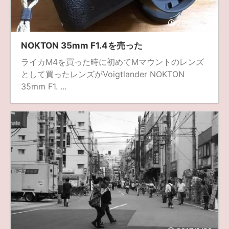
fujifilm
game
GR III
hobby
info
iPad
2018/8/19
iPhone
K-1
Leica
LENS
LUMIX G100
NOKTON 35mm F1.4を売った
LUMIX GF9
LUMIX L10
LUMIX S1
LUMIX S9
ライカM4を買った時に初めてMマウントのレンズ
として買ったレンズがVoigtlander NOKTON
M(Typ240)
minolta
MX
nikki
Nikon
35mm F1. ...
OLYMPUS
om-1 II
OM-3
om-5 II
omsystem
osmo
osmo action3
panasonic
pc
PEN E-P7
PENTAX
photo
Pocket 3
PS5
psobb
ricoh
SIGMA
SONY
sound
TAMRON
TG-6
THETA
VILTROX
X-T2
X100F
X half
Xiaomi Pad 6
Xperia1VI
Z-1
Z5
Z6II
Z9
Z30
Z50II
Zf
Zfc