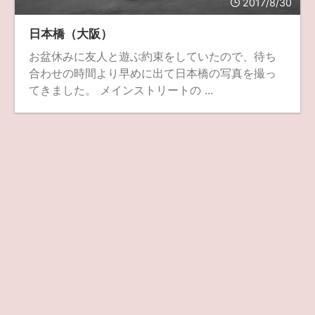
2017/8/30
ZV-1 II
α1 II
α7CR
α6700
フィルムカメラ
日本橋（大阪）
お盆休みに友人と遊ぶ約束をしていたので、待ち
フォクトレンダー
ライカIIf
ライカM4
ライカM10
合わせの時間より早めに出て日本橋の写真を撮っ
ライカM10-R
ライカX2
ローライ35
てきました。 メインストリートの ...
ローライコード
原神