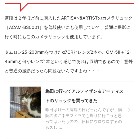
ZV-1 II
α1 II
α7CR
α6700
フィルムカメラ
普段は２年ほど前に購入したARTISAN&ARTISTのカメラリュック
フォクトレンダー
ライカIIf
ライカM4
ライカM10
［ACAM-BS0001］を普段使いにも使用していて、普通に撮影に
行く時にもこのカメラリュックを使用しています。
ライカM10-R
ライカX2
ローライ35
タムロン25-200mmをつけたα7CRとレンズ2本か、OM-5II＋12-
ローライコード
原神
45mmと何かレンズ1本という感じであれば収納できるので、意外
と普通の撮影だったら問題ないんですよね・・・
梅田に行ってアルティザン＆アーティス
トのリュックを買ってきた
昨日は月一の病院の日だったんですが、病
院の後にネモフィラでも撮りに行こうと思
ってはいたものの、休日にウロウロするの
も久し ...