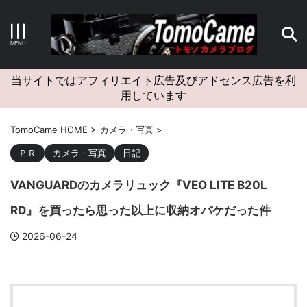
キーワードで検索する
当サイトではアフィリエイト広告及びアドセンス広告を利
用しています
カテゴリー
TomoCame HOME
>
カメラ・写真
>
ＰＲ
カメラ・写真
日記
VANGUARDのカメラリュック『VEO LITE B20L
アーカイブ
RD』を買ったら思った以上に収納オバケだった件
2026-06-24
タグクラウド
Canon
craft
EM5II
EOS Kiss X4
EOS R10