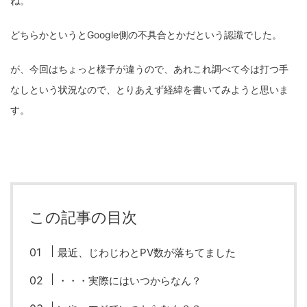
ね。
fujifilm
game
GR III
hobby
info
iPad
どちらかというとGoogle側の不具合とかだという認識でした。
iPhone
K-1
Leica
LENS
LUMIX G100
が、今回はちょっと様子が違うので、あれこれ調べて今は打つ手
LUMIX GF9
LUMIX L10
LUMIX S1
LUMIX S9
なしという状況なので、とりあえず経緯を書いてみようと思いま
M(Typ240)
minolta
MX
nikki
Nikon
す。
OLYMPUS
om-1 II
OM-3
om-5 II
omsystem
osmo
osmo action3
panasonic
pc
PEN E-P7
PENTAX
photo
Pocket 3
PS5
この記事の目次
psobb
ricoh
SIGMA
SONY
sound
TAMRON
TG-6
THETA
VILTROX
X-T2
最近、じわじわとPV数が落ちてました
X100F
X half
Xiaomi Pad 6
Xperia1VI
Z-1
・・・実際にはいつからなん？
Z5
Z6II
Z9
Z30
Z50II
Zf
Zfc