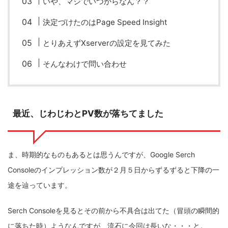
いや、マジでいつからなん？？
ZV-1 II
α1 II
α7CR
α6700
フィルムカメラ
決定づけたのはPage Speed Insight
フォクトレンダー
とりあえずXserverの設定を見てみた
ライカIIf
ライカM4
ライカM10
そんなわけで問い合わせ
ライカM10-R
ライカX2
ローライ35
ローライコード
原神
最近、じわじわとPV数が落ちてました
ま、時期的なものもあるとは思うんですが、Google Serch
Consoleのインプレッション数が２月５日からずるずると下降の一
途を辿っています。
Serch Consoleを見るとその前から不具合は出てた（冒頭の瞬間的
に落ちた時）ようなんですが、流石に今回は長いな・・・と。