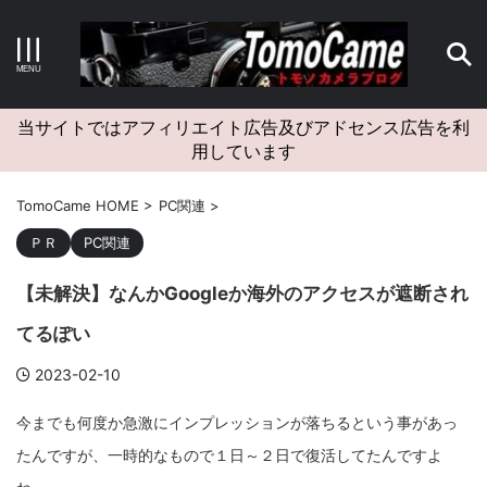
キーワードで検索する
当サイトではアフィリエイト広告及びアドセンス広告を利
用しています
カテゴリー
TomoCame HOME
>
PC関連
>
ＰＲ
PC関連
【未解決】なんかGoogleか海外のアクセスが遮断され
アーカイブ
てるぽい
2023-02-10
タグクラウド
今までも何度か急激にインプレッションが落ちるという事があっ
たんですが、一時的なもので１日～２日で復活してたんですよ
Canon
craft
EM5II
EOS Kiss X4
EOS R10