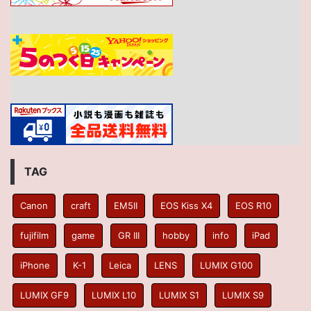
TAG
Canon
craft
EM5II
EOS Kiss X4
EOS R10
fujifilm
game
GR III
hobby
info
iPad
iPhone
K-1
Leica
LENS
LUMIX G100
LUMIX GF9
LUMIX L10
LUMIX S1
LUMIX S9