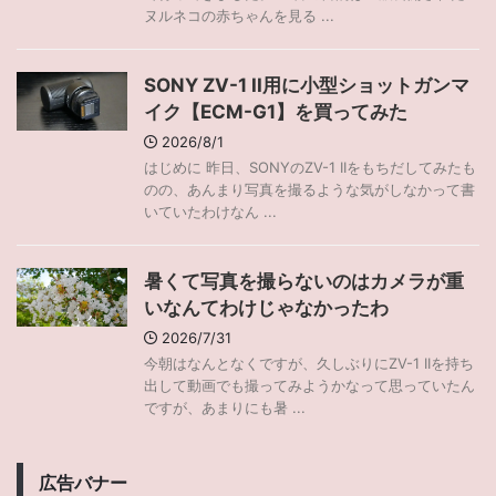
ヌルネコの赤ちゃんを見る ...
SONY ZV-1 II用に小型ショットガンマ
イク【ECM-G1】を買ってみた
2026/8/1
はじめに 昨日、SONYのZV-1 IIをもちだしてみたも
のの、あんまり写真を撮るような気がしなかって書
いていたわけなん ...
暑くて写真を撮らないのはカメラが重
いなんてわけじゃなかったわ
2026/7/31
今朝はなんとなくですが、久しぶりにZV-1 IIを持ち
出して動画でも撮ってみようかなって思っていたん
ですが、あまりにも暑 ...
広告バナー